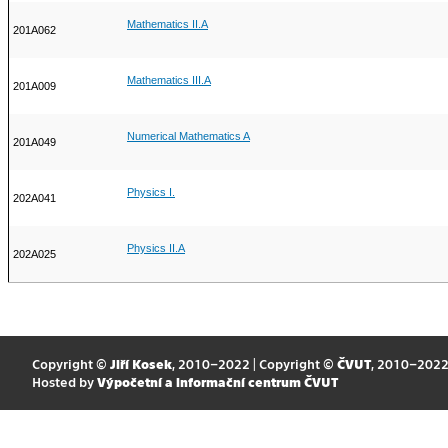
Mathematics II.A
201A062
Mathematics III.A
201A009
Numerical Mathematics A
201A049
Physics I.
202A041
Physics II.A
202A025
Copyright ©
Jiří Kosek
, 2010–2022 | Copyright ©
ČVUT
, 2010–202
Hosted by
Výpočetní a informační centrum ČVUT