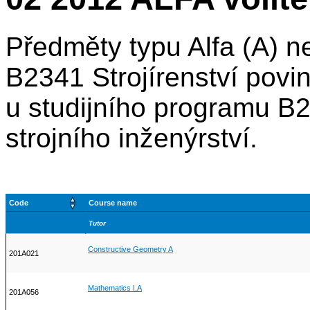
Předměty typu Alfa (A) n
B2341 Strojírenství povi
u studijního programu B2
strojního inženýrství.
Code
Course name
Tutor
Constructive Geometry A
201A021
Mathematics I.A
201A056