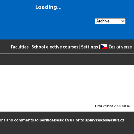
Loading...
Faculties
|
School elective courses
|
Settings
|
Česká verze
Data valid to 2026-08-07
ions and comments to
ServiceDesk ČVUT
or to
spravcekos@cvut.cz