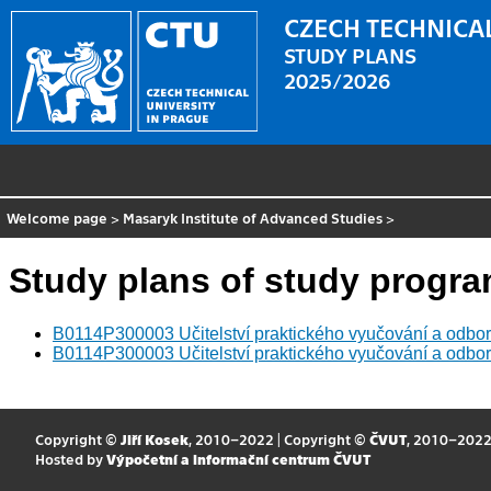
CZECH TECHNICAL
STUDY PLANS
2025/2026
Welcome page
>
Masaryk Institute of Advanced Studies
>
Study plans of study progr
B0114P300003 Učitelství praktického vyučování a odbo
B0114P300003 Učitelství praktického vyučování a odbor
Copyright ©
Jiří Kosek
, 2010–2022 | Copyright ©
ČVUT
, 2010–202
Hosted by
Výpočetní a informační centrum ČVUT