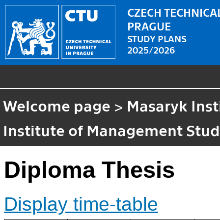
CZECH TECHNICAL
PRAGUE
STUDY PLANS
2025/2026
Welcome page
>
Masaryk Inst
Institute of Management Stud
Diploma Thesis
Display time-table