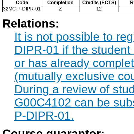
Code
Completion
Credits (ECTS)
R
32MC-P-DIPR-01
Z
12
Relations:
It is not possible to r
DIPR-01 if the student 
or has already compl
(mutually exclusive co
During a review of stu
G00C4102 can be subst
P-DIPR-01.
Course guarantor: