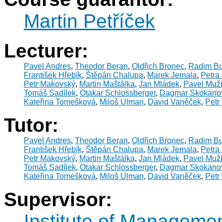
Martin Petříček
Lecturer:
Pavel Andres
,
Theodor Beran
,
Oldřich Bronec
,
Radim Bu
František Hřebík
,
Štěpán Chalupa
,
Marek Jemala
,
Petra 
Petr Makovský
,
Martin Maštálka
,
Jan Mládek
,
Pavel Muž
Tomáš Sadílek
,
Otakar Schlossberger
,
Dagmar Skokano
Kateřina Tomešková
,
Miloš Ulman
,
David Vaněček
,
Petr
Tutor:
Pavel Andres
,
Theodor Beran
,
Oldřich Bronec
,
Radim Bu
František Hřebík
,
Štěpán Chalupa
,
Marek Jemala
,
Petra 
Petr Makovský
,
Martin Maštálka
,
Jan Mládek
,
Pavel Muž
Tomáš Sadílek
,
Otakar Schlossberger
,
Dagmar Skokano
Kateřina Tomešková
,
Miloš Ulman
,
David Vaněček
,
Petr
Supervisor:
Institute of Manageme