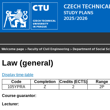
CZECH TECHNICAL
STUDY PLANS
2025/2026
Welcome page
>
Faculty of Civil Engineering
>
Department of Social Sc
Law (general)
Display time-table
Code
Completion
Credits (ECTS)
Range
105YPRA
Z
2
2P
Course guarantor:
Lecturer: