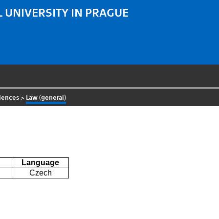
 UNIVERSITY IN PRAGUE
iences
>
Law (general)
Language
Czech