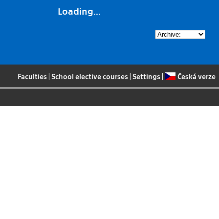
Loading...
Faculties
|
School elective courses
|
Settings
|
Česká verze