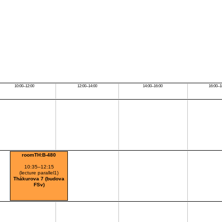
10:00–12:00
12:00–14:00
14:00–16:00
16:00–1
roomTH:B-480
10:35–12:15
(lecture parallel1)
Thákurova 7 (budova
FSv)