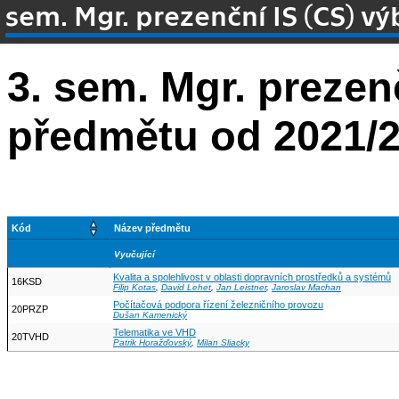
sem. Mgr. prezenční IS (CS) 
3. sem. Mgr. prezen
předmětu od 2021/
Kód
Název předmětu
Vyučující
Kvalita a spolehlivost v oblasti dopravních prostředků a systémů
16KSD
Filip Kotas
,
David Lehet
,
Jan Leistner
,
Jaroslav Machan
Počítačová podpora řízení železničního provozu
20PRZP
Dušan Kamenický
Telematika ve VHD
20TVHD
Patrik Horažďovský
,
Milan Sliacky