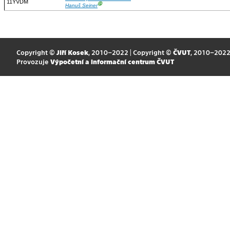
11YVDM
Ⓖ
Hanuš Seiner
Copyright ©
Jiří Kosek
, 2010–2022 | Copyright ©
ČVUT
, 2010–202
Provozuje
Výpočetní a informační centrum ČVUT