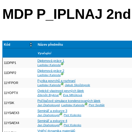
MDP P_IPLNAJ 2nd
Kód
Název předmětu
Vyučující
Diplomová práce 1
11DPIP1
Ⓖ
Ladislav Kalvoda
Diplomová práce 2
11DPIP2
Ⓖ
Ladislav Kalvoda
Fyzika povrchů a rozhraní
11YFPOR
Ⓖ
Ladislav Kalvoda
,
Jakub Skočdopole
Optické vlastnosti pevných látek
11YOPTX
Ⓖ
Zdeněk Bryknar
,
Eva Mihóková
Počítačové simulace kondenzovaných látek
11YSIK
Ⓖ
Jan Drahokoupil
,
Ladislav Kalvoda
,
Petr Sedlák
Seminář a exkurze 3
11YSAEX3
Ⓖ
Jan Drahokoupil
,
Petr Kolenko
Seminář a exkurze 4
11YSAEX4
Ⓖ
Jan Drahokoupil
,
Petr Kolenko
Vnitřní dynamika materiálů