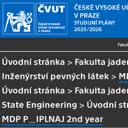
ČESKÉ VYSOKÉ U
V PRAZE
STUDIJNÍ PLÁNY
2025/2026
Faku
Úvodní stránka
>
Fakulta jade
Inženýrství pevných látek
>
M
Úvodní stránka
>
Fakulta jade
State Engineering
>
Úvodní st
MDP P_IPLNAJ 2nd year