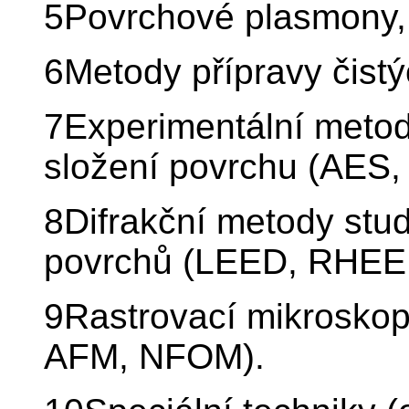
5Povrchové plasmony, 
6Metody přípravy čist
7Experimentální meto
složení povrchu (AES,
8Difrakční metody stud
povrchů (LEED, RHEED
9Rastrovací mikrosko
AFM, NFOM).