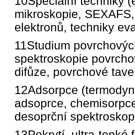
10Speciální techniky (
mikroskopie, SEXAFS,
elektronů, techniky ev
11Studium povrchových
spektroskopie povrcho
difůze, povrchové tave
12Adsorpce (termodyna
adsoprce, chemisorpc
desoprční spektroskopi
13Pokrytí, ultra-tenké 