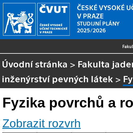
ČESKÉ VYSOKÉ U
V PRAZE
STUDIJNÍ PLÁNY
2025/2026
Faku
Úvodní stránka
>
Fakulta jade
inženýrství pevných látek
>
Fy
Fyzika povrchů a r
Zobrazit rozvrh