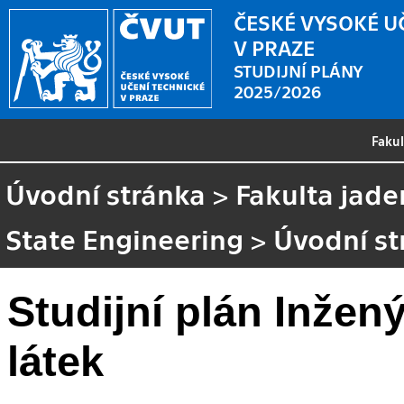
ČESKÉ VYSOKÉ U
V PRAZE
STUDIJNÍ PLÁNY
2025/2026
Faku
Úvodní stránka
>
Fakulta jade
State Engineering
>
Úvodní st
Studijní plán Inžen
látek