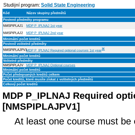
Studijní program:
Solid State Engineering
Kód
Název skupiny předmětů
Povinné předměty programu
NMSPIPLAJ1
MDP P_IPLNAJ 1st year
NMSPIPLAJ2
MDP P_IPLNAJ 2nd year
Minimální počet kreditů
Povinně volitelné předměty
⌘
NMSPIPLAJPV1
MDP P_IPLNAJ Required optional courses 1st year
Minimální počet kreditů
Volitelné předměty
NMSPIPLAJV
MDP P_IPLNAJ Optional courses
Minimální počet kreditů
Počet předepsaných kreditů celkem
Počet kreditů, které musíte získat z volitelných předmětů
Celkový počet kreditů
MDP P_IPLNAJ Required optio
[NMSPIPLAJPV1]
At least one course must be 