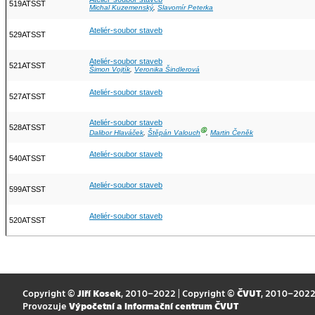
519ATSST
Michal Kuzemenský
,
Slavomír Peterka
Ateliér-soubor staveb
529ATSST
Ateliér-soubor staveb
521ATSST
Šimon Vojtík
,
Veronika Šindlerová
Ateliér-soubor staveb
527ATSST
Ateliér-soubor staveb
528ATSST
Ⓖ
Dalibor Hlaváček
,
Štěpán Valouch
,
Martin Čeněk
Ateliér-soubor staveb
540ATSST
Ateliér-soubor staveb
599ATSST
Ateliér-soubor staveb
520ATSST
Copyright ©
Jiří Kosek
, 2010–2022 | Copyright ©
ČVUT
, 2010–202
Provozuje
Výpočetní a informační centrum ČVUT