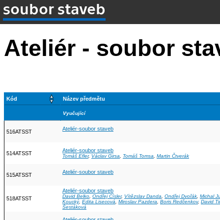
soubor staveb
Ateliér - soubor st
Kód
Název předmětu
Vyučující
Ateliér-soubor staveb
516ATSST
Ateliér-soubor staveb
514ATSST
Tomáš Efler
,
Václav Girsa
,
Tomáš Tomsa
,
Martin Čtverák
Ateliér-soubor staveb
515ATSST
Ateliér-soubor staveb
David Belko
,
Ondřej Císler
,
Vítězslav Danda
,
Ondřej Dvořák
,
Michal J
518ATSST
Koucký
,
Edita Lisecová
,
Miroslav Pazdera
,
Boris Redčenkov
,
David Ti
Šestáková
Ateliér-soubor staveb