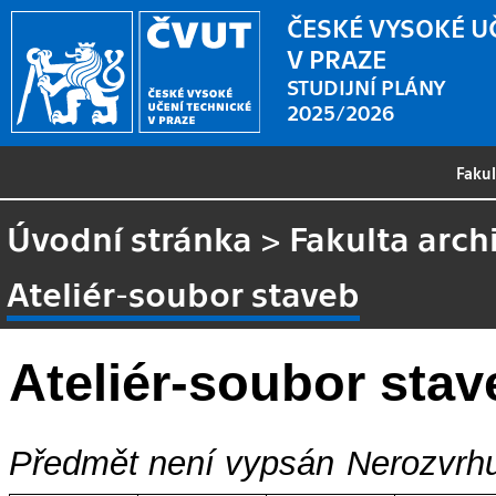
ČESKÉ VYSOKÉ U
V PRAZE
STUDIJNÍ PLÁNY
2025/2026
Faku
Úvodní stránka
>
Fakulta arch
Ateliér-soubor staveb
Ateliér-soubor stav
Předmět není vypsán
Nerozvrhu