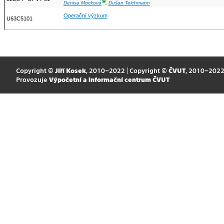
Ⓖ
Denisa Mocková
,
Dušan Teichmann
Operační výzkum
U63C5101
Copyright ©
Jiří Kosek
, 2010–2022 | Copyright ©
ČVUT
, 2010–202
Provozuje
Výpočetní a informační centrum ČVUT