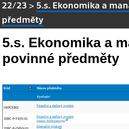
22/23
>
5.s. Ekonomika a ma
předměty
5.s. Ekonomika a 
povinné předměty
Kód
Název předmětu
Vyučující
Finanční a daňový systém
U63C5301
Finanční a daňový systém
32BC-P-FIDS-01
Ⓖ
Otakar Schlossberger
Operační výzkum
32BC-P-OPVY-01