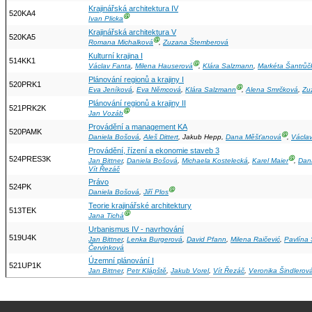
Krajinářská architektura IV
520KA4
Ⓖ
Ivan Plicka
Krajinářská architektura V
520KA5
Ⓖ
Romana Michalková
,
Zuzana Štemberová
Kulturní krajina I
514KK1
Ⓖ
Václav Fanta
,
Milena Hauserová
,
Klára Salzmann
,
Markéta Šantrůč
Plánování regionů a krajiny I
520PRK1
Ⓖ
Eva Jeníková
,
Eva Němcová
,
Klára Salzmann
,
Alena Smrčková
,
Zu
Plánování regionů a krajiny II
521PRK2K
Ⓖ
Jan Vozáb
Provádění a management KA
520PAMK
Ⓖ
Daniela Bošová
,
Aleš Dittert
, Jakub Hepp,
Dana Měšťanová
,
Václav
Provádění, řízení a ekonomie staveb 3
524PRES3K
Ⓖ
Jan Bittner
,
Daniela Bošová
,
Michaela Kostelecká
,
Karel Maier
,
Dan
Vít Řezáč
Právo
524PK
Ⓖ
Daniela Bošová
,
Jiří Plos
Teorie krajinářské architektury
513TEK
Ⓖ
Jana Tichá
Urbanismus IV - navrhování
519U4K
Jan Bittner
,
Lenka Burgerová
,
David Pfann
,
Milena Raičević
,
Pavlína
Červinková
Územní plánování I
521UP1K
Jan Bittner
,
Petr Klápště
,
Jakub Vorel
,
Vít Řezáč
,
Veronika Šindlerov