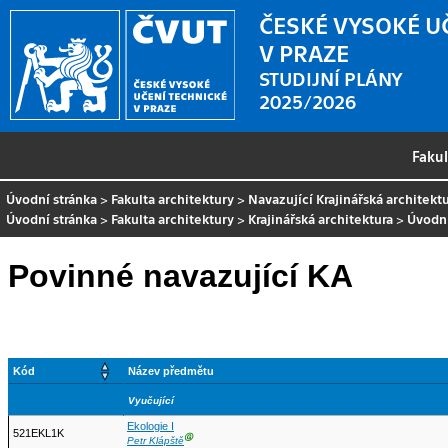
ČESKÉ VYSOKÉ U
V PRAZE
STUDIJNÍ PLÁNY
2025/2026
Faku
Úvodní stránka
>
Fakulta architektury
>
Navazující Krajinářská architekt
Úvodní stránka
>
Fakulta architektury
>
Krajinářská architektura
>
Úvodní
Povinné navazující KA
Kód
Název předmětu
Vyučující
Ekologie I
521EKL1K
Ⓖ
Petr Klápště