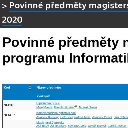
>
Povinné předměty magisters
2020
Povinné předměty 
programu Informati
Kód
Název předmětu
Vyučující
Diplomová práce
NI-DIP
Ⓖ
Matěj Bartík
,
Zdeněk Muzikář
,
Tadeáš Sosín
Kombinatorická optimalizace
NI-KOP
Jaroslav Borecký
,
Petr Fišer
,
Robert Hülle
,
Jaroslav Pešek
,
Jan Schmi
Magisterský projekt
Jan Baier
,
Jiří Balcárek
,
Miroslav Balík
,
Tomáš Bartoň
,
Lukáš Bařinka