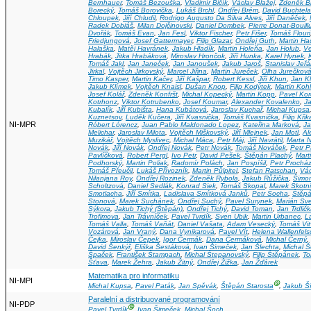
Bernhauer
,
Tomáš Bezouška
,
Vladimír Bičík
,
Václav Blažej
,
Zdeněk B
Borecký
,
Tomáš Borovička
,
Lukáš Brchl
,
Ondřej Brém
,
David Buchtela
Chloupek
,
Jiří Chludil
,
Rodrigo Augusto Da Silva Alves
,
Jiří Daněček
,
Radek Dobiáš
,
Milan Dojčinovski
,
Daniel Dombek
,
Pierre Donat-Bouill
Dvořák
,
Tomáš Evan
,
Jan Fesl
,
Viktor Fischer
,
Petr Fišer
,
Tomáš Flouri
Friedjungová
,
Josef Gattermayer
,
Filip Glazar
,
Ondřej Guth
,
Martin H
Halaška
,
Matěj Havránek
,
Jakub Hladík
,
Martin Holeňa
,
Jan Holub
,
Ve
Hrabák
,
Jitka Hrabáková
,
Miroslav Hrončok
,
Jiří Hunka
,
Karel Hynek
,
Tomáš Jakl
,
Jan Janeček
,
Jan Janoušek
,
Jakub Jaroš
,
Stanislav Jeř
Jirkal
,
Vojtěch Jirkovský
,
Marcel Jiřina
,
Martin Jureček
,
Olha Jurečkov
Timo Kasper
,
Martin Kačer
,
Jiří Kašpar
,
Robert Kessl
,
Jiří Khun
,
Jan K
Jakub Klímek
,
Vojtěch Knaisl
,
Dušan Knop
,
Filip Kodýtek
,
Martin Kohl
Josef Kolář
,
Zdeněk Konfršt
,
Michal Kopecký
,
Martin Kopp
,
Pavel Kor
Kotrhonz
,
Viktor Kotrubenko
,
Josef Koumar
,
Alexander Kovalenko
,
J
Kubalík
,
Jiří Kubišta
,
Hana Kubátová
,
Jaroslav Kuchař
,
Michal Kupsa
Kuznetsov
,
Luděk Kučera
,
Jiří Kvasnička
,
Tomáš Kvasnička
,
Filip Kři
NI-MPR
Róbert Lórencz
,
Juan Pablo Maldonado Lopez
,
Kateřina Marková
,
Ja
Melichar
,
Jaroslav Milota
,
Vojtěch Miškovský
,
Jiří Mlejnek
,
Jan Motl
,
Al
Muzikář
,
Vojtěch Myslivec
,
Michal Máca
,
Petr Máj
,
Jiří Navrátil
,
Marta N
Novák
,
Jiří Novák
,
Ondřej Novák
,
Petr Novák
,
Tomáš Nováček
,
Petr 
Pavlíčková
,
Robert Pergl
,
Ivo Petr
,
David Pešek
,
Štěpán Plachý
,
Mart
Podhorský
,
Martin Poliak
,
Radomír Polách
,
Jan Pospíšil
,
Petr Prochá
Tomáš Přeučil
,
Lukáš Přívozník
,
Martin Půlpitel
,
Stefan Ratschan
,
Vá
Nilanjana Roy
,
Ondřej Rozinek
,
Zdeněk Rybola
,
Jakub Růžička
,
Šimon
Scholtzová
,
Daniel Sedlák
,
Konrad Siek
,
Tomáš Skopal
,
Marek Skotn
Smotlacha
,
Jiří Smítka
,
Ladislava Smítková Janků
,
Petr Socha
,
Štěpá
Stonová
,
Marek Suchánek
,
Ondřej Suchý
,
Pavel Surynek
,
Marián Sve
Sýkora
,
Jakub Tichý (Štěpán)
,
Ondřej Tichý
,
David Toman
,
Jan Trdlič
Trofimova
,
Jan Trávníček
,
Pavel Tvrdík
,
Sven Ubik
,
Martin Urbanec
,
L
Tomáš Valla
,
Tomáš Vaňát
,
Daniel Vašata
,
Adam Vesecký
,
Tomáš Vit
Vozárová
,
Jan Vraný
,
Dana Vynikarová
,
Pavel Vít
,
Helena Wallenfels
Čejka
,
Miroslav Čepek
,
Igor Čermák
,
Dana Čermáková
,
Michal Černý
,
David Šenkýř
,
Eliška Šestáková
,
Ivan Šimeček
,
Jan Šlechta
,
Michal 
Špaček
,
František Štampach
,
Michal Štepanovský
,
Filip Štěpánek
,
To
Šťava
,
Marek Žehra
,
Jakub Žitný
,
Ondřej Žižka
,
Jan Žďárek
Matematika pro informatiku
NI-MPI
Ⓖ
Michal Kupsa
,
Pavel Paták
,
Jan Spěvák
,
Štěpán Starosta
,
Jakub Ší
Paralelní a distribuované programování
NI-PDP
Ⓖ
Pavel Tvrdík
,
Ivan Šimeček
,
Michal Šoch