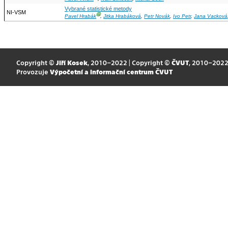
Vybrané statistické metody
NI-VSM
Ⓖ
Pavel Hrabák
,
Jitka Hrabáková
,
Petr Novák
,
Ivo Petr
,
Jana Vacková
Copyright ©
Jiří Kosek
, 2010–2022 | Copyright ©
ČVUT
, 2010–202
Provozuje
Výpočetní a informační centrum ČVUT