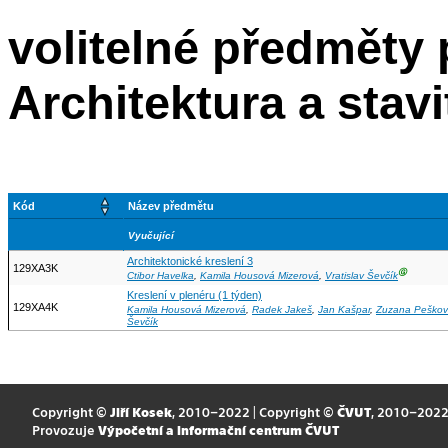
volitelné předměty
Architektura a stavi
Kód
Název předmětu
Vyučující
Architektonické kreslení 3
129XA3K
Ⓖ
Ctibor Havelka
,
Kamila Housová Mizerová
,
Vratislav Ševčík
Kreslení v plenéru (1 týden)
129XA4K
Kamila Housová Mizerová
,
Radek Jakeš
,
Jan Kašpar
,
Zuzana Peško
Ševčík
Copyright ©
Jiří Kosek
, 2010–2022 | Copyright ©
ČVUT
, 2010–202
Provozuje
Výpočetní a informační centrum ČVUT