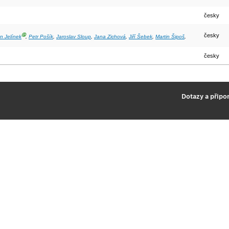
česky
Ⓖ
česky
n Jelínek
,
Petr Pošík
,
Jaroslav Sloup
,
Jana Zichová
,
Jiří Šebek
,
Martin Šipoš
,
česky
2
Dotazy a připo