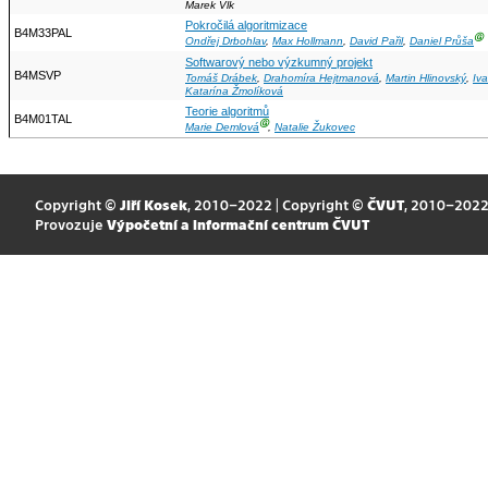
Marek Vlk
Pokročilá algoritmizace
B4M33PAL
Ⓖ
Ondřej Drbohlav
,
Max Hollmann
,
David Pařil
,
Daniel Průša
Softwarový nebo výzkumný projekt
B4MSVP
Tomáš Drábek
,
Drahomíra Hejtmanová
,
Martin Hlinovský
,
Iva
Katarína Žmolíková
Teorie algoritmů
B4M01TAL
Ⓖ
Marie Demlová
,
Natalie Žukovec
Copyright ©
Jiří Kosek
, 2010–2022 | Copyright ©
ČVUT
, 2010–202
Provozuje
Výpočetní a informační centrum ČVUT