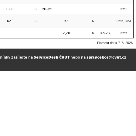
Z,ZK
6
2P+2C
B251
KZ
6
KZ
6
B252, B251
Z,ZK
6
3P+2S
B252
Platnost dat k 7. 8. 2026
mínky zasílejte na
ServiceDesk ČVUT
nebo na
spravcekos@cvut.cz