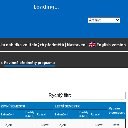
Loading...
ská nabídka volitelných předmětů
|
Nastavení
|
English version
8
>
Povinné předměty programu
Rychlý filtr:
ZIMNÍ SEMESTR
LETNÍ SEMESTR
Vypsán
Kredity
Kredity
v semestru
Zakončení
Rozsah
Zakončení
Rozsah
(ECTS)
(ECTS)
Z,ZK
6
3P+2C
Z,ZK
6
3P+2C
B252