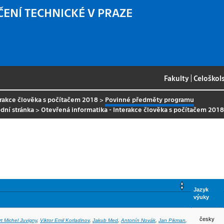
ČENÍ TECHNICKÉ V PRAZE
Fakulty
|
Celoškol
erakce člověka s počítačem 2018
>
Povinné předměty programu
dní stránka
>
Otevřená informatika - Interakce člověka s počítačem 201
Jazyk
výuky
česky
rt Michel Juvigny
,
Viktor Emil Korladinov
,
Jakub Med
,
Antonín Novák
,
Jan Pikman
,