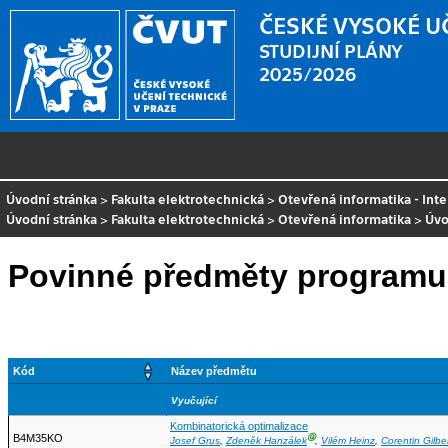
ČESKÉ VYSOKÉ U
STUDIJNÍ PLÁNY
2025/2026
Úvodní stránka
>
Fakulta elektrotechnická
>
Otevřená informatika - Int
Úvodní stránka
>
Fakulta elektrotechnická
>
Otevřená informatika
>
Úvo
Povinné předměty programu
Kód
Název předmětu
Vyučující
Kombinatorická optimalizace
B4M35KO
Ⓖ
Josef Grus
,
Zdeněk Hanzálek
,
Vilém Heinz
,
Corentin Gilbe