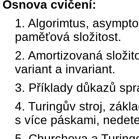
Osnova cvičení:
1. Algorimtus, asympto
paměťová složitost.
2. Amortizovaná složit
variant a invariant.
3. Příklady důkazů spr
4. Turingův stroj, zákl
s více páskami, nedeter
5. Churchova a Turing