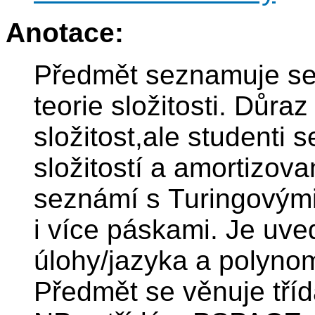
Anotace:
Předmět seznamuje se
teorie složitosti. Důra
složitost,ale studenti
složitostí a amortizova
seznámí s Turingovými s
i více páskami. Je uv
úlohy/jazyka a polynom
Předmět se věnuje tříd