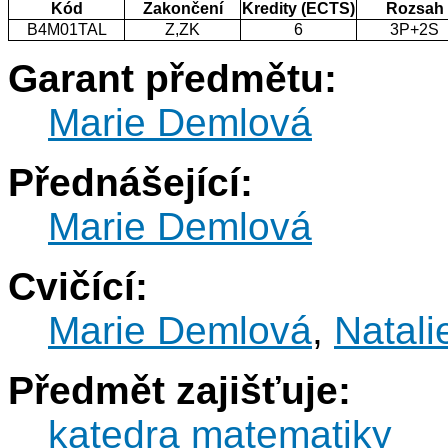
Kód
Zakončení
Kredity (ECTS)
Rozsah
B4M01TAL
Z,ZK
6
3P+2S
Garant předmětu:
Marie Demlová
Přednášející:
Marie Demlová
Cvičící:
Marie Demlová
,
Natali
Předmět zajišťuje:
katedra matematiky