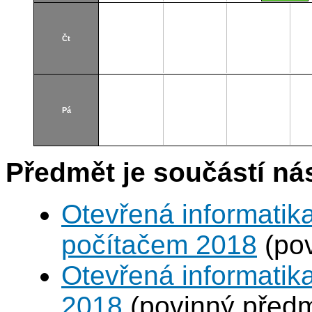
T2:C3-52
Čt
Pá
Předmět je součástí nás
Otevřená informatika
počítačem 2018
(pov
Otevřená informatik
2018
(povinný před