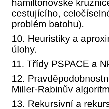
hamiltonovské kružnic
cestujícího, celočíseln
problém batohu).
10. Heuristiky a aprox
úlohy.
11. Třídy PSPACE a N
12. Pravděpodobnostní 
Miller-Rabinův algorit
13. Rekursivní a rekur