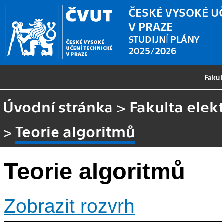
ČESKÉ VYSOKÉ U
V PRAZE
STUDIJNÍ PLÁNY
2025/2026
Faku
Úvodní stránka
>
Fakulta elek
>
Teorie algoritmů
Teorie algoritmů
Zobrazit rozvrh