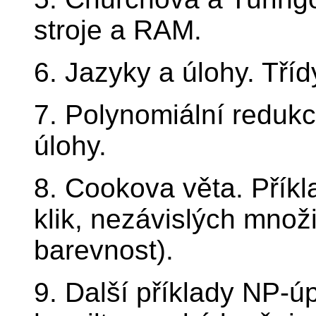
stroje a RAM.
6. Jazyky a úlohy. Tříd
7. Polynomiální reduk
úlohy.
8. Cookova věta. Přík
klik, nezávislých množi
barevnost).
9. Další příklady NP-ú