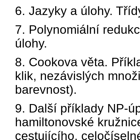
6. Jazyky a úlohy. Tříd
7. Polynomiální reduk
úlohy.
8. Cookova věta. Přík
klik, nezávislých množi
barevnost).
9. Další příklady NP-ú
hamiltonovské kružnic
cestujícího, celočíseln