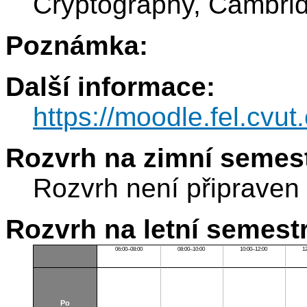
Cryptography, Cambrid
Poznámka:
Další informace:
https://moodle.fel.cv
Rozvrh na zimní semest
Rozvrh není připraven
Rozvrh na letní semest
06:00–08:00
08:00–10:00
10:00–12:00
1
Po