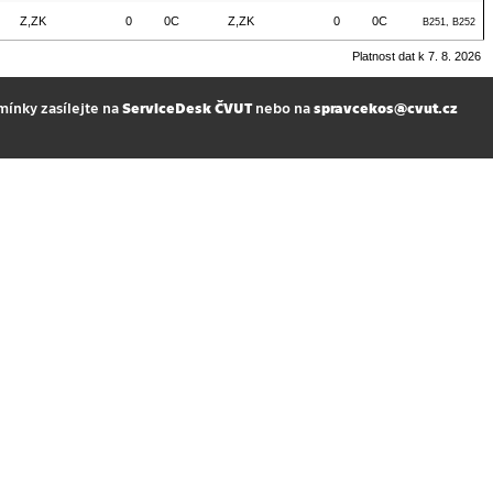
Z,ZK
0
0C
Z,ZK
0
0C
B251, B252
Platnost dat k 7. 8. 2026
mínky zasílejte na
ServiceDesk ČVUT
nebo na
spravcekos@cvut.cz