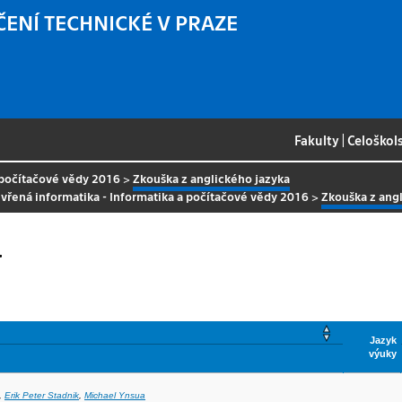
ČENÍ TECHNICKÉ V PRAZE
Fakulty
|
Celoškol
 počítačové vědy 2016
>
Zkouška z anglického jazyka
vřená informatika - Informatika a počítačové vědy 2016
>
Zkouška z ang
a
Jazyk
výuky
,
Erik Peter Stadnik
,
Michael Ynsua