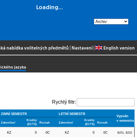
Loading...
ská nabídka volitelných předmětů
|
Nastavení
|
English version
lického jazyka
Rychlý filtr:
ZIMNÍ SEMESTR
LETNÍ SEMESTR
Vypsán
Kredity
Kredity
v semestru
Zakončení
Rozsah
Zakončení
Rozsah
(ECTS)
(ECTS)
KZ
0
0C
KZ
0
0C
B251, B252