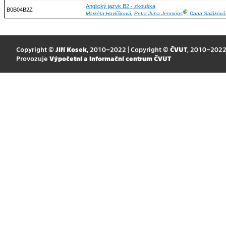
Anglický jazyk B2 - zkouška
B0B04B2Z
Ⓖ
Markéta Havlíčková
,
Petra Juna Jennings
,
Dana Saláková
Copyright ©
Jiří Kosek
, 2010–2022 | Copyright ©
ČVUT
, 2010–202
Provozuje
Výpočetní a informační centrum ČVUT