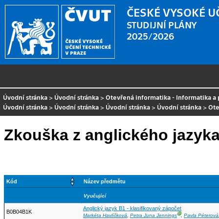
ČESKÉ VYSOKÉ U
STUDIJNÍ PLÁNY
2025/2026
Úvodní stránka
>
Úvodní stránka
>
Otevřená informatika - Informatika a
Úvodní stránka
>
Úvodní stránka
>
Úvodní stránka
>
Úvodní stránka
>
Ote
Zkouška z anglického jazyk
Kód
Název předmětu
Vyučující
Anglický jazyk B1 - klasifikovaný zápočet
B0B04B1K
Ⓖ
Markéta Havlíčková
,
Petra Juna Jennings
,
Pavla Péterová