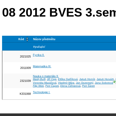
08 2012 BVES 3.se
Kód
Název předmětu
Vyučující
Fyzika II.
2021025
Matematika III.
2011009
Nauka o materiálu II.
Matěj Buřil
,
Jiří Cejp
,
Eliška Galčíková
,
Jakub Horník
,
Jakub Horváth
,
2321039
Ⓖ
Veronika Mazáčová
,
Vladimír Mára
,
Jan Sezemský
,
Jana Sobotová
Filip Wick
,
Petr Čapek
,
Elena Čižmárová
,
Petr Šárek
Technologie I.
K331068