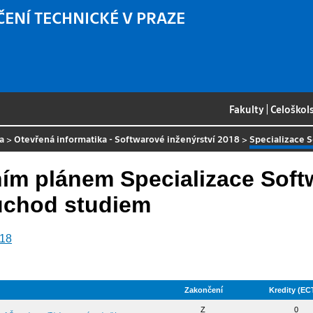
ČENÍ TECHNICKÉ V PRAZE
Fakulty
|
Celoškol
a
>
Otevřená informatika - Softwarové inženýrství 2018
>
Specializace 
ím plánem Specializace Soft
růchod studiem
018
Zakončení
Kredity (EC
Z
0