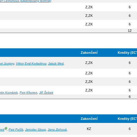
ef Černohous (Diplomovaný technik)
Z,ZK
6
Z,ZK
6
Z,ZK
6
12
Zakončení
Kredity (EC
Z,ZK
6
hel Juvigny
,
Viktor Emil Korladinov
,
Jakub Med
,
Z,ZK
6
Z,ZK
6
Z,ZK
6
rtin Komárek
,
Petr Křemen
,
Jiří Šebek
6
Zakončení
Kredity (EC
Ⓖ
KZ
6
nek
,
Petr Pošík
,
Jaroslav Sloup
,
Jana Zichová
,