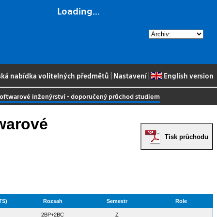
Loading...
ská nabídka volitelných předmětů
|
Nastavení
|
English version
Softwarové inženýrství - doporučený průchod studiem
warové
Tisk průchodu
TS)
Rozsah
Semestr
Role
2BP+2BC
Z