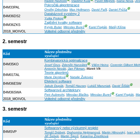
Radek Havlíček
,
Vladimír Kůla
,
Pavel Mlejnek
,
Ivana Nová
,
Jos
Pokročilá algoritmizace
B4M33PAL
Ⓖ
Ondřej Drbohlav
,
Max Hollmann
,
David Pařil
,
Daniel Průša
Databázové systémy 2
B4M36DS2
Ⓖ
Yuliia Prokop
Zajištění kvality software
B4M36ZKS
Ⓖ
Kyrylo Bulat
,
Miroslav Bureš
,
Karel Frajták
,
Matěj Klíma
2018_MOIVOL
Volitelné odborné předměty
2. semestr
Název předmětu
Kód
vyučující
Kombinatorická optimalizace
B4M35KO
Ⓖ
Josef Grus
,
Zdeněk Hanzálek
,
Vilém Heinz
,
Corentin Gilbert Mic
Antonín Novák
,
Jan Pikman
, Marek Vlk
Teorie algoritmů
B4M01TAL
Ⓖ
Marie Demlová
,
Natalie Žukovec
Efektivní software
B4M36ESW
Ⓖ
Jakub Dupák
,
Tomáš Hauser
,
Lukáš Maruniak
,
David Šišlák
Softwarové architektury
B4M36SWA
Ⓖ
Petr Aubrecht
,
Miroslav Blaško
,
Miroslav Bureš
,
Karel Frajták
,
Ma
2018_MOIVOL
Volitelné odborné předměty
3. semestr
Název předmětu
Kód
vyučující
Softwarový nebo výzkumný projekt
B4MSVP
Tomáš Drábek
,
Drahomíra Hejtmanová
,
Martin Hlinovský
,
Ivan Jelí
Jiří Šebek
,
Martin Šipoš
,
Katarína Žmolíková