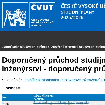
ČESKÉ VYSOKÉ U
STUDIJNÍ PLÁNY
2025/2026
Úvodní stránka
>
Úvodní stránka
>
Otevřená informatika
>
Úvodní stránk
Doporučený průchod studijn
inženýrství - doporučený p
Studijní plán:
Otevřená informatika - Softwarové inženýrství 2
1. semestr
Název předmětu
Kód
vyučující
Bezpečnost práce v elektrotechnice pro magistry
BEZM
Ⓖ
Ⓖ