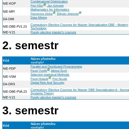
Combinatorial Optimization
NIE-KOP
Ⓖ
Petr Fišer
,
Jan Schmidt
Mathematics for Informatics
NIE-MPI
Ⓖ
Ⓖ
Francesco Dolce
,
Štěpán Starosta
Data Mining
DA-DMI
Compulsory Elective Courses for Master Specialization DBE - Modern
NIE-DBE-PV1.23
Technology
NIE-V.21
Purely elective master's courses
2. semestr
Název předmětu
Kód
vyučující
Parallel and Distributed Programming
NIE-PDP
Ⓖ
Pavel Tvrdík
,
Michal Šoch
Selected statistical Methods
NIE-VSM
Ⓖ
Pavel Hrabák
,
Petr Novák
Digital Risk And Security
DA-DRS
Compulsory Elective Courses for Master DBE Specialization A - Norma
NIE-DBE-PVA.23
Systems Theory
NIE-V.21
Purely elective master's courses
3. semestr
Název předmětu
Kód
vyučující