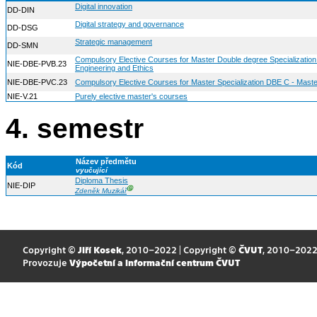
Digital innovation
DD-DIN
Digital strategy and governance
DD-DSG
Strategic management
DD-SMN
Compulsory Elective Courses for Master Double degree Specializatio
NIE-DBE-PVB.23
Engineering and Ethics
NIE-DBE-PVC.23
Compulsory Elective Courses for Master Specialization DBE C - Maste
NIE-V.21
Purely elective master's courses
4. semestr
Název předmětu
Kód
vyučující
Diploma Thesis
NIE-DIP
Ⓖ
Zdeněk Muzikář
Copyright ©
Jiří Kosek
, 2010–2022 | Copyright ©
ČVUT
, 2010–202
Provozuje
Výpočetní a informační centrum ČVUT