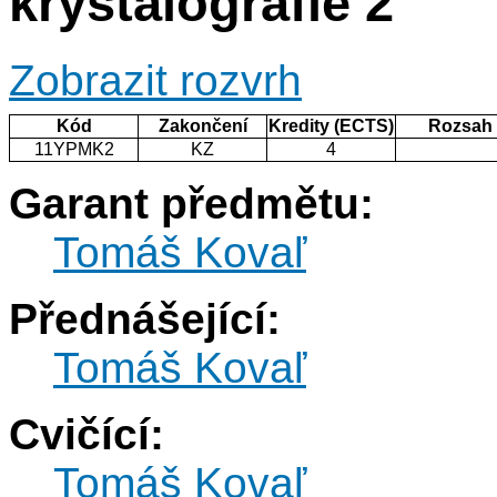
krystalografie 2
Zobrazit rozvrh
Kód
Zakončení
Kredity (ECTS)
Rozsah
11YPMK2
KZ
4
Garant předmětu:
Tomáš Kovaľ
Přednášející:
Tomáš Kovaľ
Cvičící:
Tomáš Kovaľ