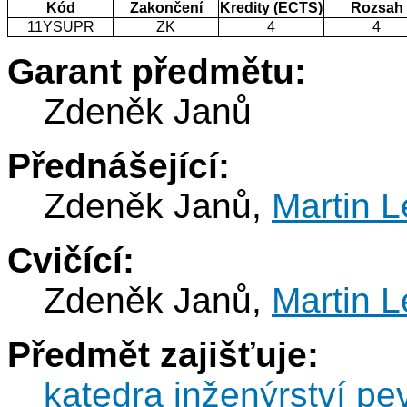
Kód
Zakončení
Kredity (ECTS)
Rozsah
11YSUPR
ZK
4
4
Garant předmětu:
Zdeněk Janů
Přednášející:
Zdeněk Janů,
Martin L
Cvičící:
Zdeněk Janů,
Martin L
Předmět zajišťuje:
katedra inženýrství pe