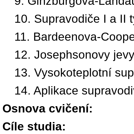
9. Ginzburgova-Landau
10. Supravodiče I a II 
11. Bardeenova-Cooper
12. Josephsonovy jev
13. Vysokoteplotní sup
14. Aplikace supravodi
Osnova cvičení:
Cíle studia: