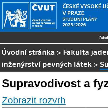
ČESKÉ VYSOKÉ U
V PRAZE
STUDIJNÍ PLÁNY
2025/2026
Faku
Úvodní stránka
>
Fakulta jade
inženýrství pevných látek
>
Su
Supravodivost a fyz
Zobrazit rozvrh