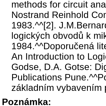
methods for circuit an
Nostrand Reinhold Co
1983.^^[2]. J.M.Berna
logických obvodů k m
1984.^^Doporučená lite
An Introduction to Logic
Godse, D.A. Gotse: Digi
Publications Pune.^^P
základním vybavením p
Poznámka: