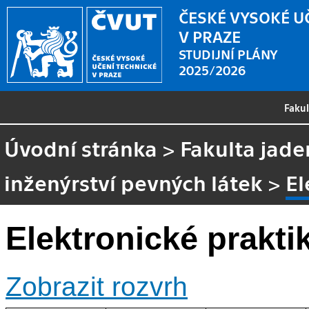
ČESKÉ VYSOKÉ U
V PRAZE
STUDIJNÍ PLÁNY
2025/2026
Faku
Úvodní stránka
>
Fakulta jade
inženýrství pevných látek
>
El
Elektronické prakt
Zobrazit rozvrh