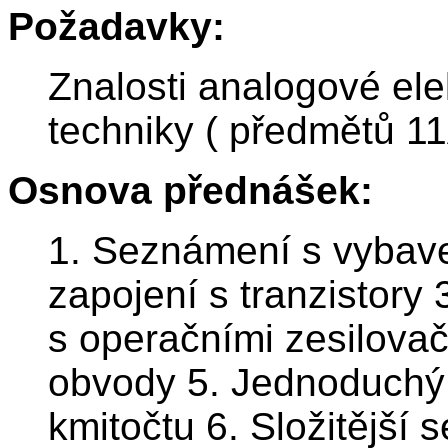
Požadavky:
Znalosti analogové el
techniky ( předmětů 1
Osnova přednášek:
1. Seznámení s vybave
zapojení s tranzistory
s operačními zesilovač
obvody 5. Jednoduchý 
kmitočtu 6. Složitější