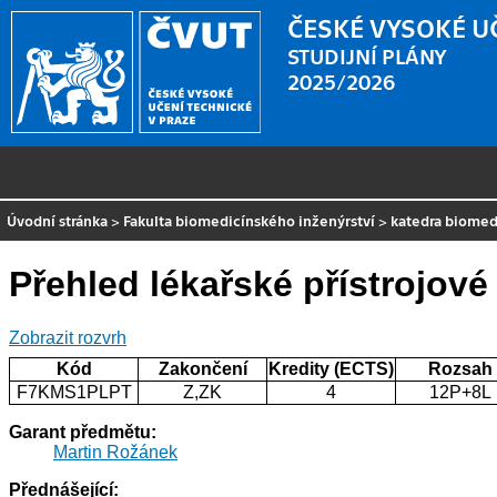
ČESKÉ VYSOKÉ U
STUDIJNÍ PLÁNY
2025/2026
Úvodní stránka
>
Fakulta biomedicínského inženýrství
>
katedra biomed
Přehled lékařské přístrojové
Zobrazit rozvrh
Kód
Zakončení
Kredity (ECTS)
Rozsah
F7KMS1PLPT
Z,ZK
4
12P+8L
Garant předmětu:
Martin Rožánek
Přednášející: