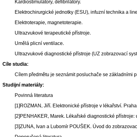
Kardiostimulátory, defibrilátory.
Elektrochirurgické jednotky (ESU), infuzní technika a li
Elektroterapie, magnetoterapie.
Ultrazvukové terapeutické přístroje.
Umělá plicní ventilace.
Ultrazvukové diagnostické přístroje (UZ zobrazovací sys
Cíle studia:
Cílem předmětu je seznámit posluchače se základními pr
Studijní materiály:
Povinná literatura
[1]ROZMAN, Jiří. Elektronické přístroje v lékařství. Pr
[2]PENHAKER, Marek. Lékařské diagnostické přístroje: u
[3]ZUNA, Ivan a Lubomír POUŠEK. Úvod do zobrazovacích
Doporučená literatura