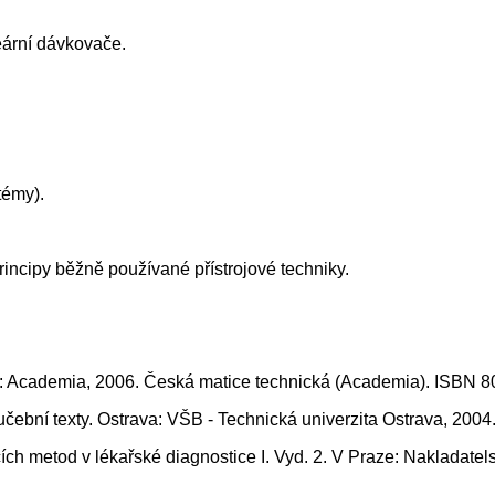
neární dávkovače.
témy).
incipy běžně používané přístrojové techniky.
aha: Academia, 2006. Česká matice technická (Academia). ISBN 
čební texty. Ostrava: VŠB - Technická univerzita Ostrava, 200
 metod v lékařské diagnostice I. Vyd. 2. V Praze: Nakladatel