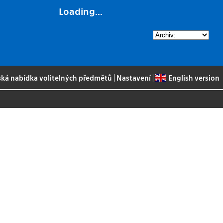
Loading...
ská nabídka volitelných předmětů
|
Nastavení
|
English version