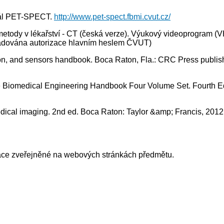
ál PET-SPECT.
http://www.pet-spect.fbmi.cvut.cz/
etody v lékařství - CT (česká verze). Výukový videoprogram 
adována autorizace hlavním heslem ČVUT)
, and sensors handbook. Boca Raton, Fla.: CRC Press publish
omedical Engineering Handbook Four Volume Set. Fourth Edi
cal imaging. 2nd ed. Boca Raton: Taylor &amp; Francis, 2012.
ace zveřejněné na webových stránkách předmětu.