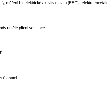
afy, měření bioelektrické aktivity mozku (EEG) - elektroencefalog
tody umělé plicní ventilace.
T.
s úlohami.