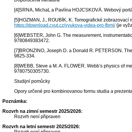
[4]SRNA, MichaL a Pavlína HOJCSKOVÁ. Webový port
[5]HOZMAN, J., ROUBÍK, K. Tomografické zobrazovací m
https://download.cvut.cz/vyukova-videa-pro-fbmi/
(je vyž
[6]WEBSTER, John G. The measurement, instrumentation
9780849383472.
[7]BRONZINO, Joseph D. a Donald R. PETERSON. The Bi
9825-334.
[8]WEBB, Steve a M. A. FLOWER. Webb's physics of medi
9780750305730.
Studijní pomůcky
Opory určené pro kombinovanou formu studia a prezent
Poznámka:
Rozvrh na zimní semestr 2025/2026:
Rozvrh není připraven
Rozvrh na letní semestr 2025/2026:
Rozvrh není připraven