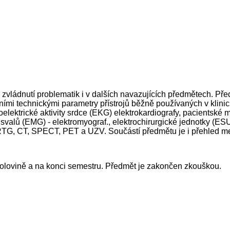
 zvládnutí problematik i v dalších navazujících předmětech. Př
mi technickými parametry přístrojů běžně používaných v klinic
oelektrické aktivity srdce (EKG) elektrokardiografy, pacientské m
 svalů (EMG) - elektromyograf., elektrochirurgické jednotky (ESU)
 RTG, CT, SPECT, PET a UZV. Součástí předmětu je i přehled me
 polovině a na konci semestru. Předmět je zakončen zkouškou.