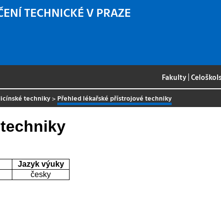
ČENÍ TECHNICKÉ V PRAZE
Fakulty
|
Celoškol
icínské techniky
>
Přehled lékařské přístrojové techniky
 techniky
Jazyk výuky
česky