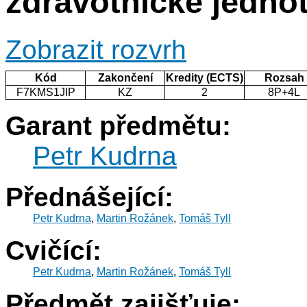
zdravotnické jedno
Zobrazit rozvrh
Kód
Zakončení
Kredity (ECTS)
Rozsah
F7KMS1JIP
KZ
2
8P+4L
Garant předmětu:
Petr Kudrna
Přednášející:
Petr Kudrna
,
Martin Rožánek
,
Tomáš Tyll
Cvičící:
Petr Kudrna
,
Martin Rožánek
,
Tomáš Tyll
Předmět zajišťuje: