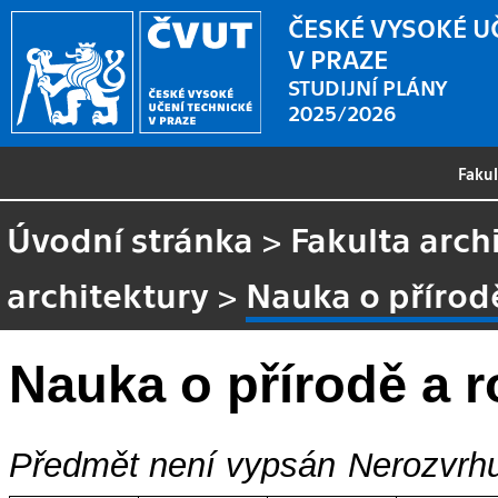
ČESKÉ VYSOKÉ U
V PRAZE
STUDIJNÍ PLÁNY
2025/2026
Faku
Úvodní stránka
>
Fakulta arch
architektury
>
Nauka o přírodě
Nauka o přírodě a r
Předmět není vypsán
Nerozvrhu