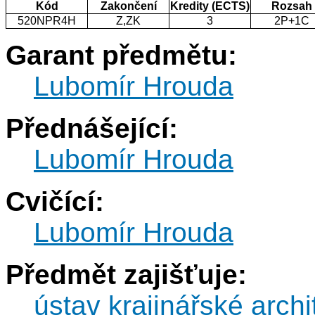
Kód
Zakončení
Kredity (ECTS)
Rozsah
520NPR4H
Z,ZK
3
2P+1C
Garant předmětu:
Lubomír Hrouda
Přednášející:
Lubomír Hrouda
Cvičící:
Lubomír Hrouda
Předmět zajišťuje:
ústav krajinářské archi