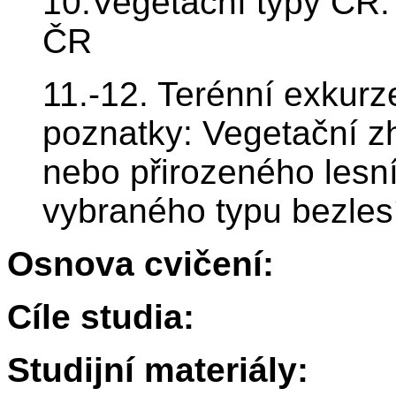
10.Vegetační typy ČR:
ČR
11.-12. Terénní exkurze
poznatky: Vegetační z
nebo přirozeného lesn
vybraného typu bezles
Osnova cvičení:
Cíle studia:
Studijní materiály: