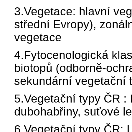
3.Vegetace: hlavní ve
střední Evropy), zonáln
vegetace
4.Fytocenologická klas
biotopů (odborně-ochra
sekundární vegetační 
5.Vegetační typy ČR : 
dubohabřiny, suťové l
6.Vegetační typy ČR: L