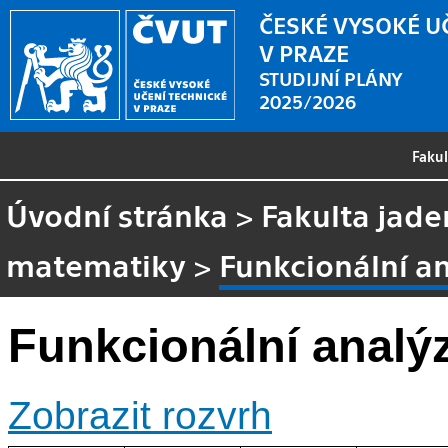
ČESKÉ VYSOKÉ U
V PRAZE
STUDIJNÍ PLÁNY
2025/2026
Faku
Úvodní stránka
>
Fakulta jade
matematiky
>
Funkcionální a
Funkcionální analý
Zobrazit rozvrh