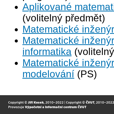
Aplikované matemat
(volitelný předmět)
Matematické inženýr
Matematické inženýr
informatika
(voliteln
Matematické inženýr
modelování
(PS)
Copyright ©
Jiří Kosek
, 2010–2022 | Copyright ©
ČVUT
, 2010–202
Provozuje
Výpočetní a informační centrum ČVUT