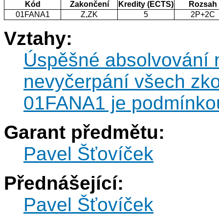
Kód
Zakončení
Kredity (ECTS)
Rozsah
01FANA1
Z,ZK
5
2P+2C
Vztahy:
Úspěšné absolvování n
nevyčerpání všech zk
01FANA1 je podmínkou
Garant předmětu:
Pavel Šťovíček
Přednášející:
Pavel Šťovíček