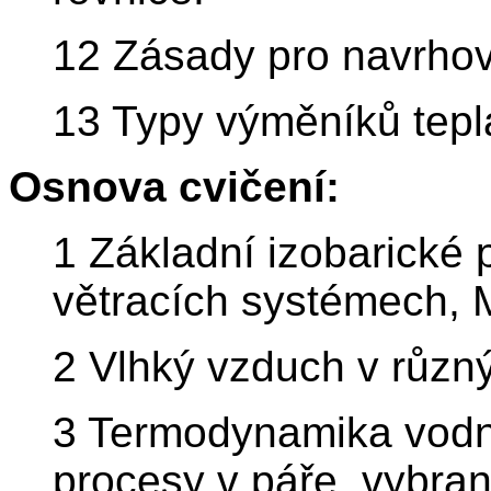
12 Zásady pro navrhov
13 Typy výměníků tepl
Osnova cvičení:
1 Základní izobarické
větracích systémech, M
2 Vlhký vzduch v různý
3 Termodynamika vodní 
procesy v páře, vybra