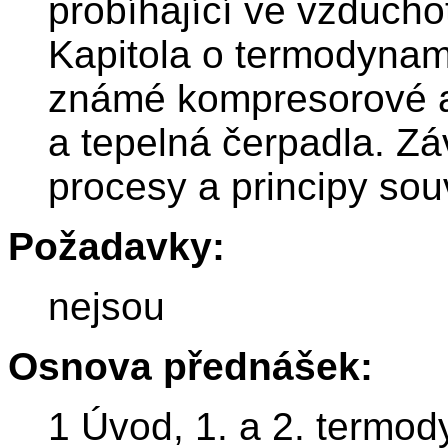
probíhající ve vzducho
Kapitola o termodynam
známé kompresorové a 
a tepelná čerpadla. Zá
procesy a principy souv
Požadavky:
nejsou
Osnova přednášek:
1 Úvod, 1. a 2. termo