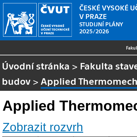
ČESKÉ VYSOKÉ U
V PRAZE
STUDIJNÍ PLÁNY
2025/2026
Faku
Úvodní stránka
>
Fakulta stav
budov
>
Applied Thermomech
Applied Thermome
Zobrazit rozvrh