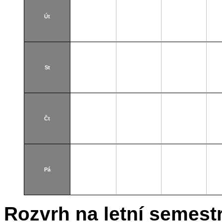
Út
St
Čt
Pá
Rozvrh na letní semest