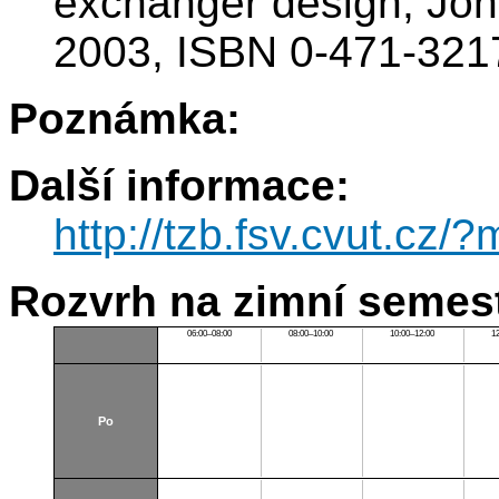
exchanger design, Joh
2003, ISBN 0-471-321
Poznámka:
Další informace:
http://tzb.fsv.cvut.
Rozvrh na zimní semest
06:00–08:00
08:00–10:00
10:00–12:00
1
Po