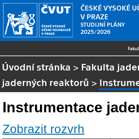
ČESKÉ VYSOKÉ U
V PRAZE
STUDIJNÍ PLÁNY
2025/2026
Faku
Úvodní stránka
>
Fakulta jade
jaderných reaktorů
>
Instrume
Instrumentace jade
Zobrazit rozvrh