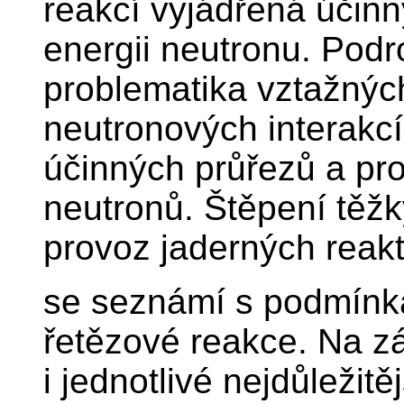
reakcí vyjádřená účinn
energii neutronu. Podr
problematika vztažný
neutronových interakcí 
účinných průřezů a pr
neutronů. Štěpení těžk
provoz jaderných reakt
se seznámí s podmínk
řetězové reakce. Na z
i jednotlivé nejdůležitě