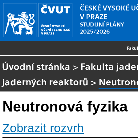
ČESKÉ VYSOKÉ U
V PRAZE
STUDIJNÍ PLÁNY
2025/2026
Faku
Úvodní stránka
>
Fakulta jade
jaderných reaktorů
>
Neutrono
Neutronová fyzika
Zobrazit rozvrh