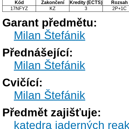
Kód
Zakončení
Kredity (ECTS)
Rozsah
17NFYZ
KZ
3
2P+1C
Garant předmětu:
Milan Štefánik
Přednášející:
Milan Štefánik
Cvičící:
Milan Štefánik
Předmět zajišťuje:
katedra jaderných reak