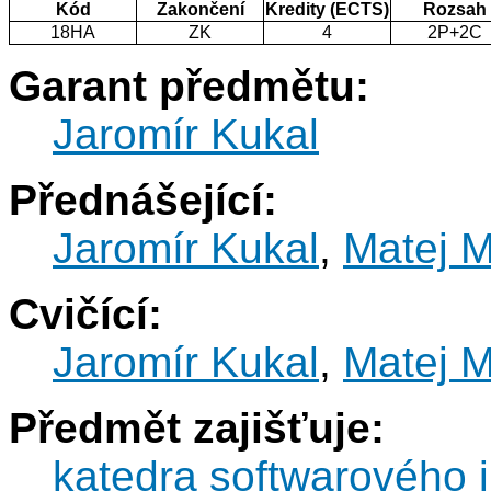
Kód
Zakončení
Kredity (ECTS)
Rozsah
18HA
ZK
4
2P+2C
Garant předmětu:
Jaromír Kukal
Přednášející:
Jaromír Kukal
,
Matej 
Cvičící:
Jaromír Kukal
,
Matej 
Předmět zajišťuje:
katedra softwarového i