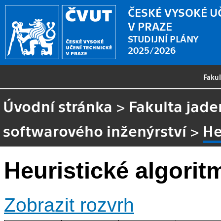
ČESKÉ VYSOKÉ U
V PRAZE
STUDIJNÍ PLÁNY
2025/2026
Faku
Úvodní stránka
>
Fakulta jade
softwarového inženýrství
>
He
Heuristické algorit
Zobrazit rozvrh