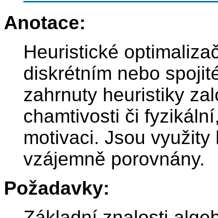
Anotace:
Heuristické optimalizač
diskrétním nebo spojit
zahrnuty heuristiky za
chamtivosti či fyzikáln
motivaci. Jsou využity
vzájemně porovnány.
Požadavky:
Základní znalosti alge