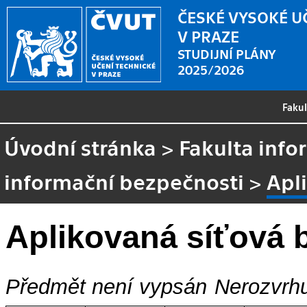
ČESKÉ VYSOKÉ U
V PRAZE
STUDIJNÍ PLÁNY
2025/2026
Faku
Úvodní stránka
>
Fakulta info
informační bezpečnosti
>
Apl
Aplikovaná síťová 
Předmět není vypsán
Nerozvrhu