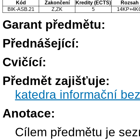
Kód
Zakončení
Kredity (ECTS)
Rozsah
BIK-ASB.21
Z,ZK
5
14KP+4K
Garant předmětu:
Přednášející:
Cvičící:
Předmět zajišťuje:
katedra informační be
Anotace:
Cílem předmětu je sez