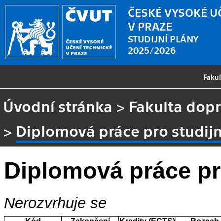
ČESKÉ VYSOKÉ U
V PRAZE
STUDIJNÍ PLÁNY
2025/2026
Faku
Úvodní stránka
>
Fakulta dopr
>
Diplomová práce pro studij
Diplomová práce pr
Nerozvrhuje se