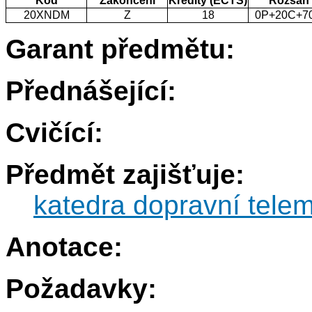
Kód
Zakončení
Kredity (ECTS)
Rozsah
20XNDM
Z
18
0P+20C+7
Garant předmětu:
Přednášející:
Cvičící:
Předmět zajišťuje:
katedra dopravní telem
Anotace:
Požadavky: