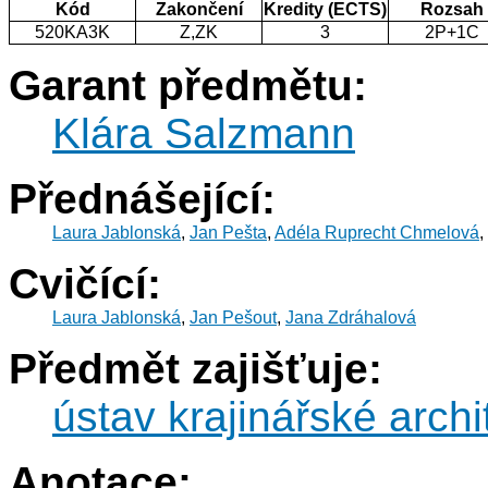
Kód
Zakončení
Kredity (ECTS)
Rozsah
520KA3K
Z,ZK
3
2P+1C
Garant předmětu:
Klára Salzmann
Přednášející:
Laura Jablonská
,
Jan Pešta
,
Adéla Ruprecht Chmelová
,
Cvičící:
Laura Jablonská
,
Jan Pešout
,
Jana Zdráhalová
Předmět zajišťuje:
ústav krajinářské archi
Anotace: