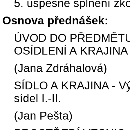
5. úspěšné splnění zk
Osnova přednášek:
ÚVOD DO PŘEDMĚTU,
OSÍDLENÍ A KRAJINA
(Jana Zdráhalová)
SÍDLO A KRAJINA - Vý
sídel I.-II.
(Jan Pešta)