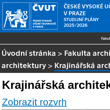
ČESKÉ VYSOKÉ U
V PRAZE
STUDIJNÍ PLÁNY
2025/2026
Faku
Úvodní stránka
>
Fakulta arch
architektury
>
Krajinářská arch
Krajinářská architek
Zobrazit rozvrh