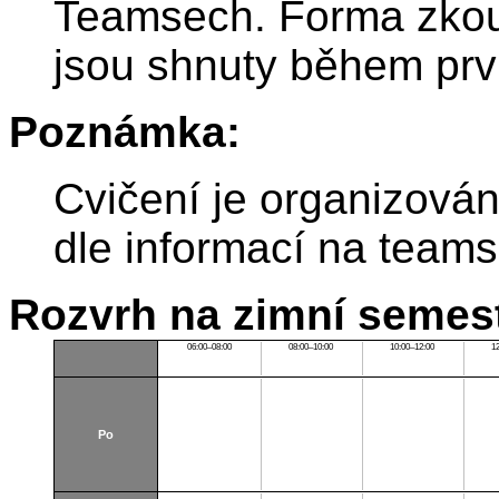
Teamsech. Forma zkou
jsou shnuty během prv
Poznámka:
Cvičení je organizová
dle informací na team
Rozvrh na zimní semest
06:00–08:00
08:00–10:00
10:00–12:00
1
Po