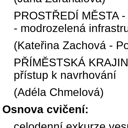
PROSTŘEDÍ MĚSTA - S
- modrozelená infrastr
(Kateřina Zachová - Po
PŘÍMĚSTSKÁ KRAJINA 
přístup k navrhování
(Adéla Chmelová)
Osnova cvičení:
celodenní exkurze ves