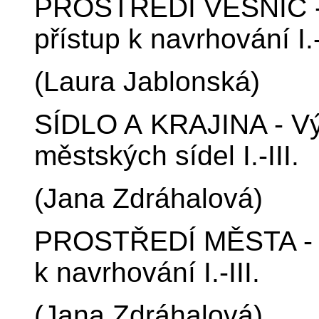
PROSTŘEDÍ VESNIC - 
přístup k navrhování I.-
(Laura Jablonská)
SÍDLO A KRAJINA - Vývo
městských sídel I.-III.
(Jana Zdráhalová)
PROSTŘEDÍ MĚSTA - S
k navrhování I.-III.
(Jana Zdráhalová)