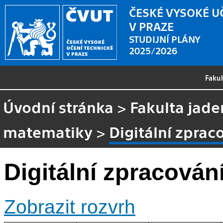
ČESKÉ VYSOKÉ U
V PRAZE
STUDIJNÍ PLÁNY
2025/2026
Faku
Úvodní stránka
>
Fakulta jade
matematiky
>
Digitální zprac
Digitální zpracován
Zobrazit rozvrh