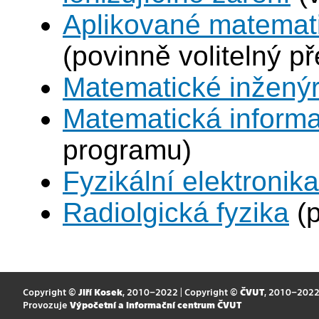
Aplikované matemat
(povinně volitelný p
Matematické inženýr
Matematická informa
programu)
Fyzikální elektronik
Radiolgická fyzika
(p
Copyright ©
Jiří Kosek
, 2010–2022 | Copyright ©
ČVUT
, 2010–202
Provozuje
Výpočetní a informační centrum ČVUT