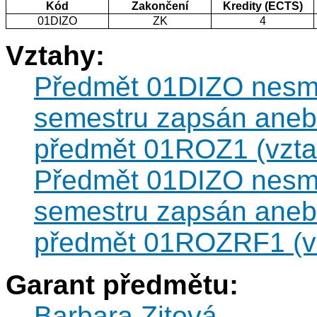
Kód
Zakončení
Kredity (ECTS)
01DIZO
ZK
4
Vztahy:
Předmět 01DIZO nesmí 
semestru zapsán anebo
předmět 01ROZ1 (vztah
Předmět 01DIZO nesmí 
semestru zapsán anebo
předmět 01ROZRF1 (vz
Garant předmětu:
Barbara Zitová