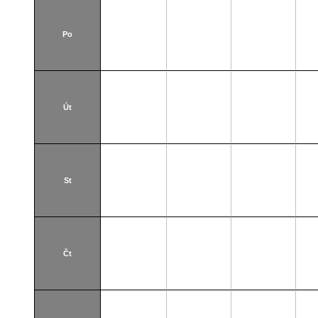
Po
Út
St
Čt