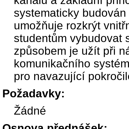
kanálu a základní prin
systematicky budován v 
umožňuje rozkrýt vnitř
studentům vybudovat si
způsobem je užít při n
komunikačního systému
pro navazující pokroči
Požadavky:
Žádné
Osnova přednášek: