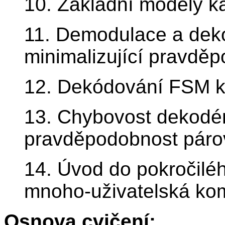
10. Základní modely k
11. Demodulace a dek
minimalizující pravdě
12. Dekódování FSM kó
13. Chybovost dekodér
pravděpodobnost páro
14. Úvod do pokročilé
mnoho-uživatelská ko
Osnova cvičení: