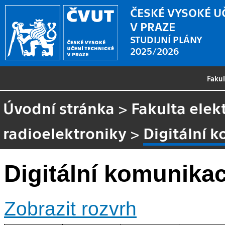
ČESKÉ VYSOKÉ U
V PRAZE
STUDIJNÍ PLÁNY
2025/2026
Faku
Úvodní stránka
>
Fakulta elek
radioelektroniky
>
Digitální 
Digitální komunika
Zobrazit rozvrh