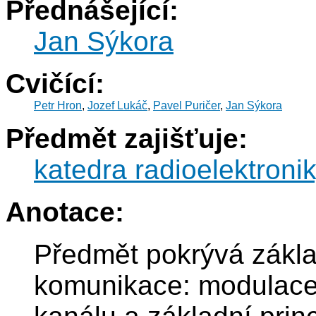
Přednášející:
Jan Sýkora
Cvičící:
Petr Hron
,
Jozef Lukáč
,
Pavel Puričer
,
Jan Sýkora
Předmět zajišťuje:
katedra radioelektroni
Anotace:
Předmět pokrývá základ
komunikace: modulace,