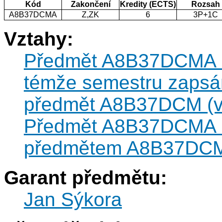
Kód
Zakončení
Kredity (ECTS)
Rozsah
A8B37DCMA
Z,ZK
6
3P+1C
Vztahy:
Předmět A8B37DCMA ne
témže semestru zapsán
předmět A8B37DCM (vz
Předmět A8B37DCMA m
předmětem A8B37DC
Garant předmětu:
Jan Sýkora