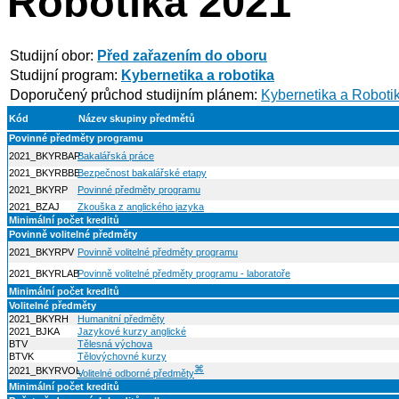
Robotika 2021
Studijní obor:
Před zařazením do oboru
Studijní program:
Kybernetika a robotika
Doporučený průchod studijním plánem:
Kybernetika a Roboti
Kód
Název skupiny předmětů
Povinné předměty programu
2021_BKYRBAP
Bakalářská práce
2021_BKYRBBE
Bezpečnost bakalářské etapy
2021_BKYRP
Povinné předměty programu
2021_BZAJ
Zkouška z anglického jazyka
Minimální počet kreditů
Povinně volitelné předměty
2021_BKYRPV
Povinně volitelné předměty programu
2021_BKYRLAB
Povinně volitelné předměty programu - laboratoře
Minimální počet kreditů
Volitelné předměty
2021_BKYRH
Humanitní předměty
2021_BJKA
Jazykové kurzy anglické
BTV
Tělesná výchova
BTVK
Tělovýchovné kurzy
⌘
2021_BKYRVOL
Volitelné odborné předměty
Minimální počet kreditů