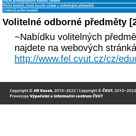
Počet předepsaných kreditů celkem
Počet kreditů, které musíte získat z volitelných předmětů
Celkový počet kreditů
Volitelné odborné předměty
~Nabídku volitelných předmě
najdete na webových stránk
http://www.fel.cvut.cz/cz/edu
Copyright ©
Jiří Kosek
, 2010–2022 | Copyright ©
ČVUT
, 2010–202
Provozuje
Výpočetní a informační centrum ČVUT