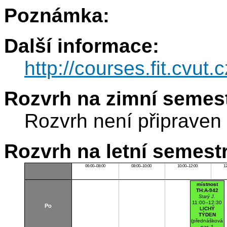
Poznámka:
Další informace:
http://courses.fit.cvut.
Rozvrh na zimní semest
Rozvrh není připraven
Rozvrh na letní semest
06:00–08:00
08:00–10:00
10:00–12:00
1
místnost
TH:A-942
Starý J.
11:00–12:30
Po
LICHÝ
TÝDEN
(přednášková
par. 1