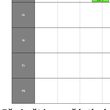
paralelka 101)
Thákurova 7
(budova FSv)
Út
St
Čt
Pá