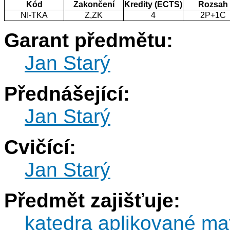
Kód
Zakončení
Kredity (ECTS)
Rozsah
NI-TKA
Z,ZK
4
2P+1C
Garant předmětu:
Jan Starý
Přednášející:
Jan Starý
Cvičící:
Jan Starý
Předmět zajišťuje:
katedra aplikované ma