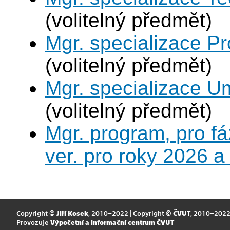
(volitelný předmět)
Mgr. specializace P
(volitelný předmět)
Mgr. specializace U
(volitelný předmět)
Mgr. program, pro fá
ver. pro roky 2026 a
Copyright ©
Jiří Kosek
, 2010–2022 | Copyright ©
ČVUT
, 2010–202
Provozuje
Výpočetní a informační centrum ČVUT