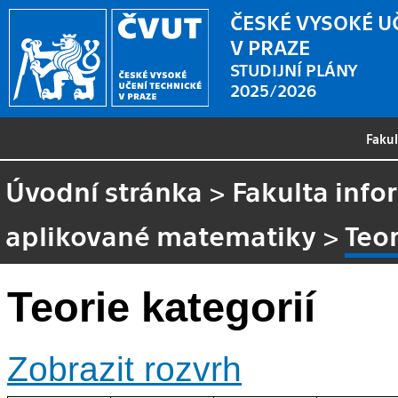
ČESKÉ VYSOKÉ U
V PRAZE
STUDIJNÍ PLÁNY
2025/2026
Faku
Úvodní stránka
>
Fakulta info
aplikované matematiky
>
Teor
Teorie kategorií
Zobrazit rozvrh