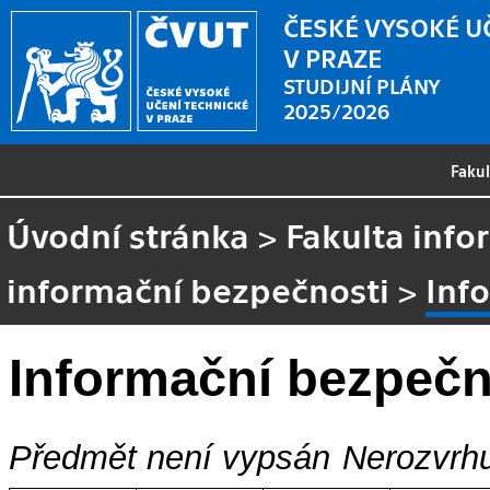
ČESKÉ VYSOKÉ U
V PRAZE
STUDIJNÍ PLÁNY
2025/2026
Faku
Úvodní stránka
>
Fakulta info
informační bezpečnosti
>
Inf
Informační bezpeč
Předmět není vypsán
Nerozvrhu