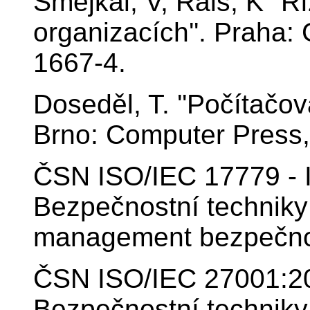
Smejkal, V, Rais, K ''Ří
organizacích''. Praha:
1667-4.
Doseděl, T. ''Počítačo
Brno: Computer Press,
ČSN ISO/IEC 17779 - I
Bezpečnostní techniky
management bezpečnos
ČSN ISO/IEC 27001:200
Bezpečnostní technik