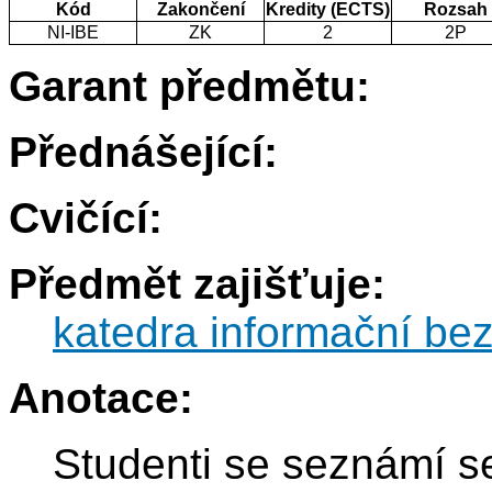
Kód
Zakončení
Kredity (ECTS)
Rozsah
NI-IBE
ZK
2
2P
Garant předmětu:
Přednášející:
Cvičící:
Předmět zajišťuje:
katedra informační be
Anotace:
Studenti se seznámí s