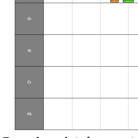
(přednášková
par. 1
par.
paralelka
1)
101)
Thákurova
Thákurov
9
9
Út
Seminární
Seminárn
místnost
místnost
St
Čt
Pá