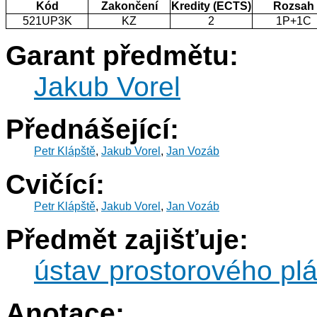
Kód
Zakončení
Kredity (ECTS)
Rozsah
521UP3K
KZ
2
1P+1C
Garant předmětu:
Jakub Vorel
Přednášející:
Petr Klápště
,
Jakub Vorel
,
Jan Vozáb
Cvičící:
Petr Klápště
,
Jakub Vorel
,
Jan Vozáb
Předmět zajišťuje:
ústav prostorového pl
Anotace: