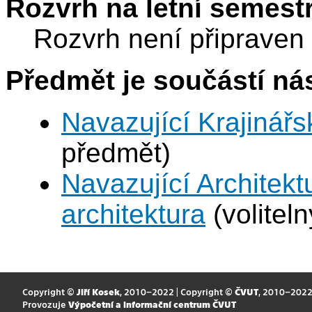
Rozvrh na letní semest
Rozvrh není připraven
Předmět je součástí nás
Navazující Krajinářs
předmět)
Navazující Architekt
architektura
(volitel
Copyright ©
Jiří Kosek
, 2010–2022 | Copyright ©
ČVUT
, 2010–202
Provozuje
Výpočetní a informační centrum ČVUT