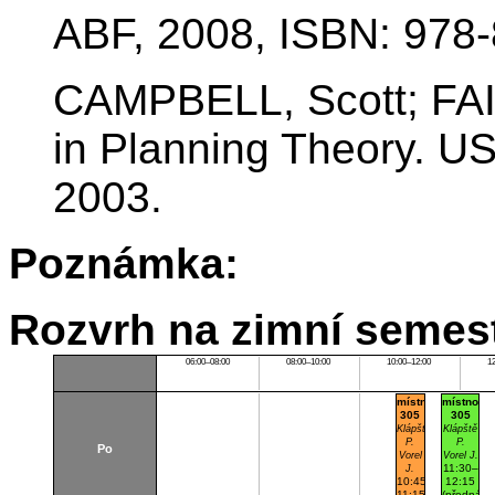
ABF, 2008, ISBN: 978-
CAMPBELL, Scott; FA
in Planning Theory. US
2003.
Poznámka:
Rozvrh na zimní semest
06:00–08:00
08:00–10:00
10:00–12:00
1
místnost
místnost
305
305
Klápště
Klápště
P.
P.
Po
Vorel
Vorel J.
11:30–
J.
10:45–
12:15
11:15
(přednášk