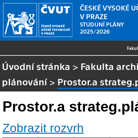
ČESKÉ VYSOKÉ U
V PRAZE
STUDIJNÍ PLÁNY
2025/2026
Faku
Úvodní stránka
>
Fakulta arch
plánování
>
Prostor.a strateg.
Prostor.a strateg.pl
Zobrazit rozvrh