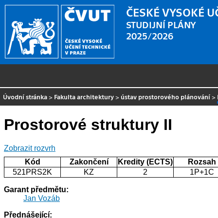
ČESKÉ VYSOKÉ U
STUDIJNÍ PLÁNY
2025/2026
Úvodní stránka
>
Fakulta architektury
>
ústav prostorového plánování
>
Prostorové struktury II
Zobrazit rozvrh
Kód
Zakončení
Kredity (ECTS)
Rozsah
521PRS2K
KZ
2
1P+1C
Garant předmětu:
Jan Vozáb
Přednášející: