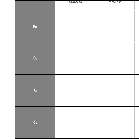
06:00–08:00
08:00–10:00
Po
Út
St
Čt