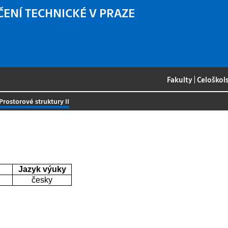
ČENÍ TECHNICKÉ V PRAZE
Fakulty
|
Celoškol
Prostorové struktury II
Jazyk výuky
česky