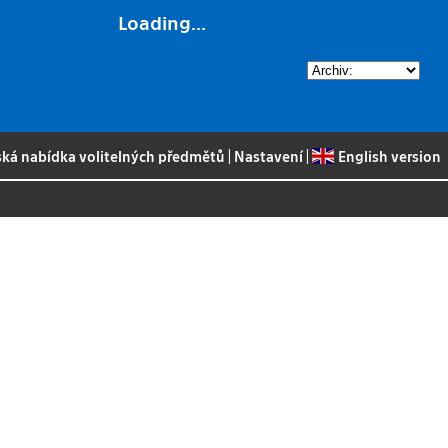
Loading...
ská nabídka volitelných předmětů
|
Nastavení
|
English version