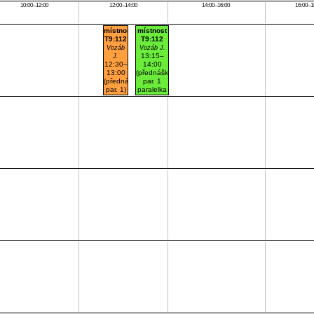
10:00–12:00
12:00–14:00
14:00–16:00
16:00–1
místnost
místnost
T9:112
T9:112
Vozáb
Vozáb J.
13:15–
J.
12:30–
14:00
13:00
(přednášková
(přednášková
par. 1
par. 1)
paralelka
Dejvice
101)
č. 112
Dejvice
č. 112