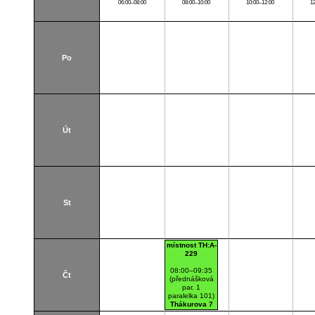
06:00–08:00
08:00–10:00
10:00–12:00
1
Po
Út
St
místnost TH:A-
229
08:00–09:35
Čt
(přednášková
par. 1
paralelka 101)
Thákurova 7
(budova FSv)