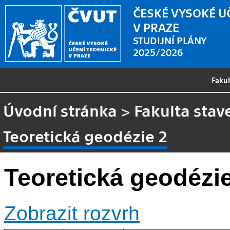
ČESKÉ VYSOKÉ U
V PRAZE
STUDIJNÍ PLÁNY
2025/2026
Faku
Úvodní stránka
>
Fakulta stav
Teoretická geodézie 2
Teoretická geodézie
Zobrazit rozvrh