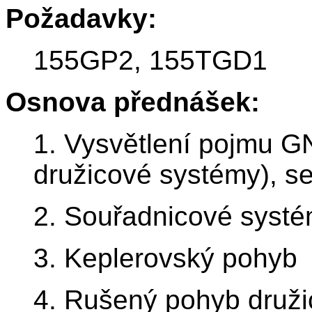
Požadavky:
155GP2, 155TGD1
Osnova přednášek:
1. Vysvětlení pojmu G
družicové systémy), 
2. Souřadnicové systé
3. Keplerovský pohyb
4. Rušený pohyb druž