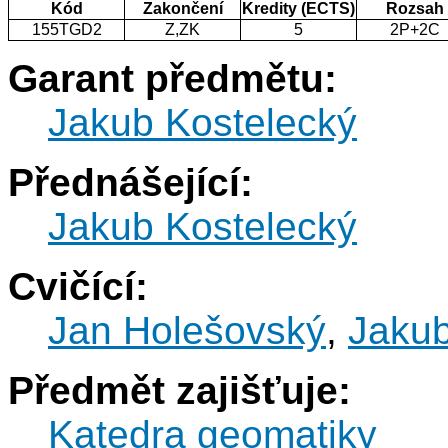
Kód
Zakončení
Kredity (ECTS)
Rozsah
155TGD2
Z,ZK
5
2P+2C
Garant předmětu:
Jakub Kostelecký
Přednášející:
Jakub Kostelecký
Cvičící:
Jan Holešovský
,
Jakub
Předmět zajišťuje:
Katedra geomatiky