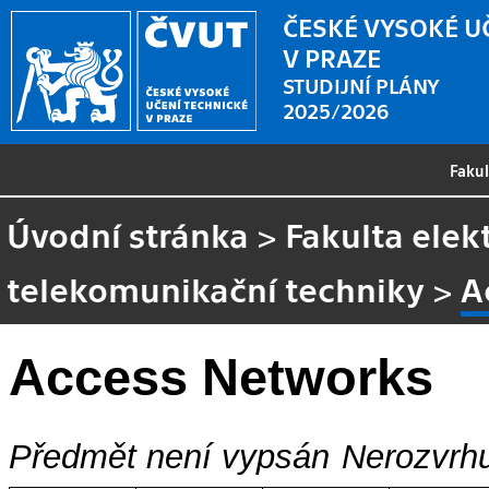
ČESKÉ VYSOKÉ U
V PRAZE
STUDIJNÍ PLÁNY
2025/2026
Faku
Úvodní stránka
>
Fakulta elek
telekomunikační techniky
>
A
Access Networks
Předmět není vypsán
Nerozvrhu