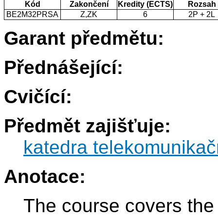
Kód
Zakončení
Kredity (ECTS)
Rozsah
BE2M32PRSA
Z,ZK
6
2P + 2L
Garant předmětu:
Přednášející:
Cvičící:
Předmět zajišťuje:
katedra telekomunikač
Anotace:
The course covers the