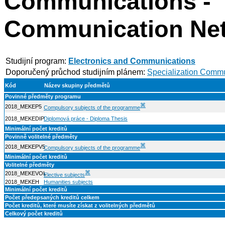
Communications -
Communication Net
Studijní program:
Electronics and Communications
Doporučený průchod studijním plánem:
Specialization Commu
Kód
Název skupiny předmětů
Povinné předměty programu
⌘
2018_MEKEP5
Compulsory subjects of the programme
2018_MEKEDIP
Diplomová práce - Diploma Thesis
Minimální počet kreditů
Povinně volitelné předměty
⌘
2018_MEKEPV5
Compulsory subjects of the programme
Minimální počet kreditů
Volitelné předměty
⌘
2018_MEKEVOL
Elective subjects
2018_MEKEH
Humanities subjects
Minimální počet kreditů
Počet předepsaných kreditů celkem
Počet kreditů, které musíte získat z volitelných předmětů
Celkový počet kreditů