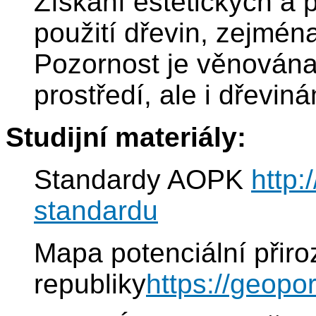
Získání estetických a 
použití dřevin, zejména
Pozornost je věnován
prostředí, ale i dřeviná
Studijní materiály:
Standardy AOPK
http:
standardu
Mapa potenciální přir
republiky
https://geopo