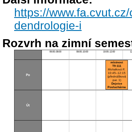
https://www.fa.cvut.cz
dendrologie-i
Rozvrh na zimní semest
06:00–08:00
08:00–10:00
10:00–12:00
1
místnost
T9:111
Michalková R.
10:45–12:15
Po
(přednášková
par. 1)
Dejvice
Posluchárna
Út