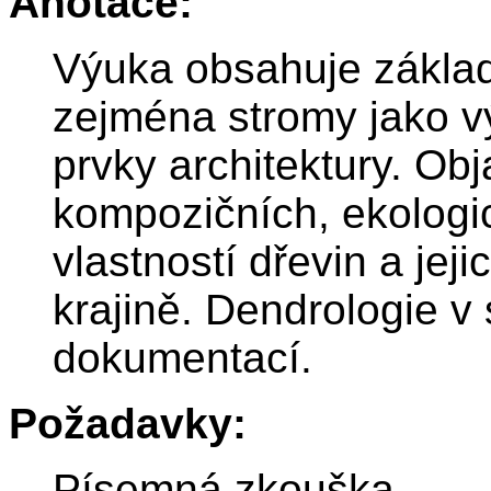
Anotace:
Výuka obsahuje základ
zejména stromy jako 
prvky architektury. Ob
kompozičních, ekologi
vlastností dřevin a jej
krajině. Dendrologie v
dokumentací.
Požadavky:
Písemná zkouška.