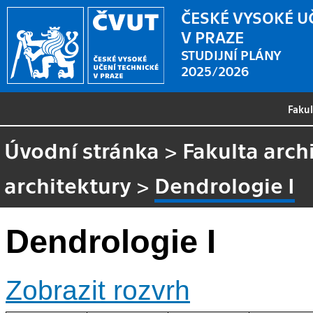
ČESKÉ VYSOKÉ U
V PRAZE
STUDIJNÍ PLÁNY
2025/2026
Faku
Úvodní stránka
>
Fakulta arch
architektury
>
Dendrologie I
Dendrologie I
Zobrazit rozvrh