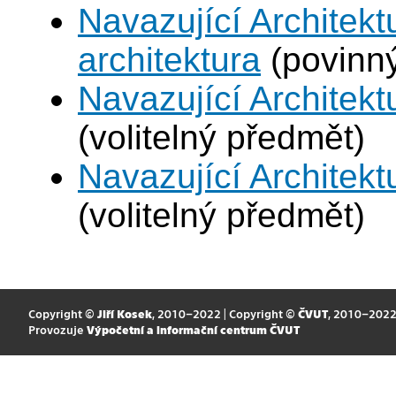
Navazující Architekt
architektura
(povinn
Navazující Architek
(volitelný předmět)
Navazující Architek
(volitelný předmět)
Copyright ©
Jiří Kosek
, 2010–2022 | Copyright ©
ČVUT
, 2010–202
Provozuje
Výpočetní a informační centrum ČVUT