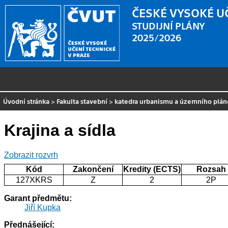
ČESKÉ VYSOKÉ U
STUDIJNÍ PLÁNY
2025/2026
Úvodní stránka
>
Fakulta stavební
>
katedra urbanismu a územního plán
Krajina a sídla
Zobrazit rozvrh
Kód
Zakončení
Kredity (ECTS)
Rozsah
127XKRS
Z
2
2P
Garant předmětu:
Jiří Kupka
Přednášející: