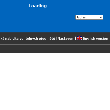
Loading...
ská nabídka volitelných předmětů
|
Nastavení
|
English version