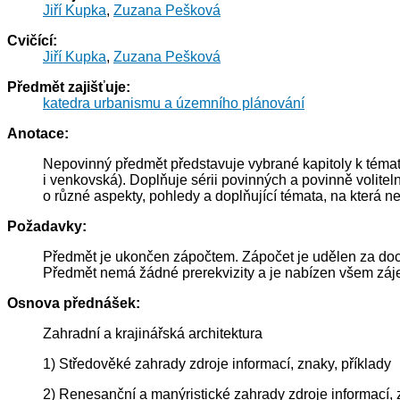
Jiří Kupka
,
Zuzana Pešková
Cvičící:
Jiří Kupka
,
Zuzana Pešková
Předmět zajišťuje:
katedra urbanismu a územního plánování
Anotace:
Nepovinný předmět představuje vybrané kapitoly k témat
i venkovská). Doplňuje sérii povinných a povinně voliteln
o různé aspekty, pohledy a doplňující témata, na která n
Požadavky:
Předmět je ukončen zápočtem. Zápočet je udělen za doc
Předmět nemá žádné prerekvizity a je nabízen všem záj
Osnova přednášek:
Zahradní a krajinářská architektura
1) Středověké zahrady zdroje informací, znaky, příklady
2) Renesanční a manýristické zahrady zdroje informací, 