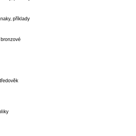
znaky, příklady
y bronzové
středověk
liky