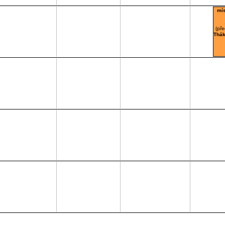
mí
(př
Thák