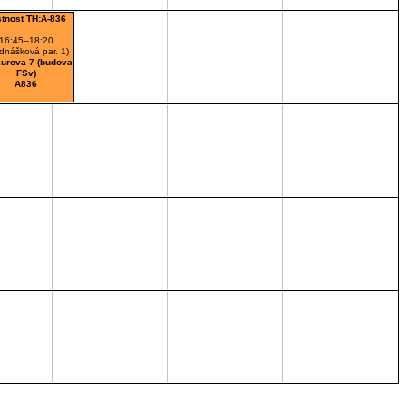
stnost TH:A-836
16:45–18:20
ednášková par. 1)
urova 7 (budova
FSv)
A836