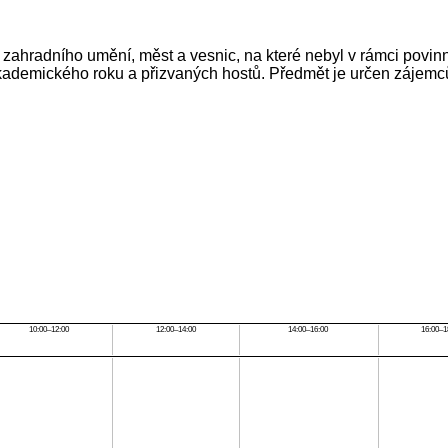
jin zahradního umění, měst a vesnic, na které nebyl v rámci povi
 akademického roku a přizvaných hostů. Předmět je určen zájemc
.
10:00–12:00
12:00–14:00
14:00–16:00
16:00–1