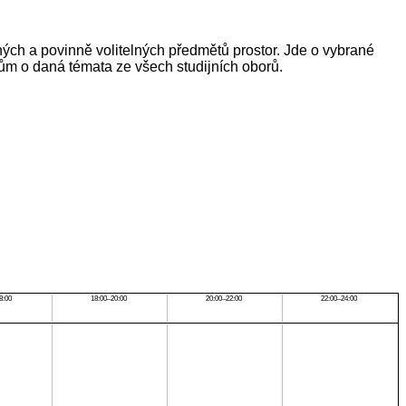
nných a povinně volitelných předmětů prostor. Jde o vybrané
ům o daná témata ze všech studijních oborů.
8:00
18:00–20:00
20:00–22:00
22:00–24:00