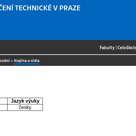
ČENÍ TECHNICKÉ V PRAZE
Fakulty
|
Celoškol
ování
>
Krajina a sídla
Jazyk výuky
česky