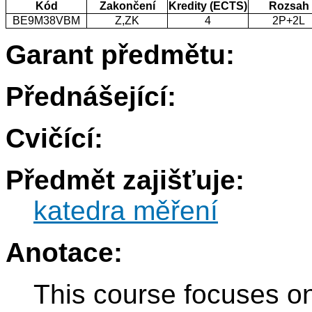
Kód
Zakončení
Kredity (ECTS)
Rozsah
BE9M38VBM
Z,ZK
4
2P+2L
Garant předmětu:
Přednášející:
Cvičící:
Předmět zajišťuje:
katedra měření
Anotace:
This course focuses 