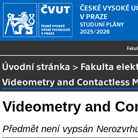
ČESKÉ VYSOKÉ U
V PRAZE
STUDIJNÍ PLÁNY
2025/2026
Faku
Úvodní stránka
>
Fakulta elek
Videometry and Contactless
Videometry and Co
Předmět není vypsán
Nerozvrhu