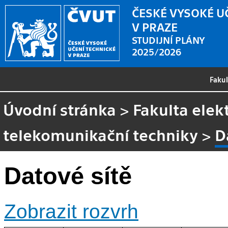
ČESKÉ VYSOKÉ U
V PRAZE
STUDIJNÍ PLÁNY
2025/2026
Faku
Úvodní stránka
>
Fakulta elek
telekomunikační techniky
>
D
Datové sítě
Zobrazit rozvrh