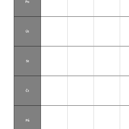
Po
Út
St
Čt
Pá