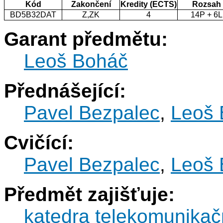
Kód
Zakončení
Kredity (ECTS)
Rozsah
BD5B32DAT
Z,ZK
4
14P + 6L
Garant předmětu:
Leoš Boháč
Přednášející:
Pavel Bezpalec
,
Leoš 
Cvičící:
Pavel Bezpalec
,
Leoš 
Předmět zajišťuje:
katedra telekomunikač