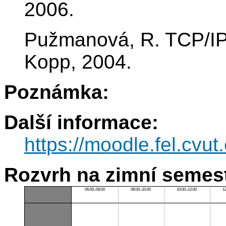
2006.
Pužmanová, R. TCP/IP 
Kopp, 2004.
Poznámka:
Další informace:
https://moodle.fel.cv
Rozvrh na zimní semest
06:00–08:00
08:00–10:00
10:00–12:00
1