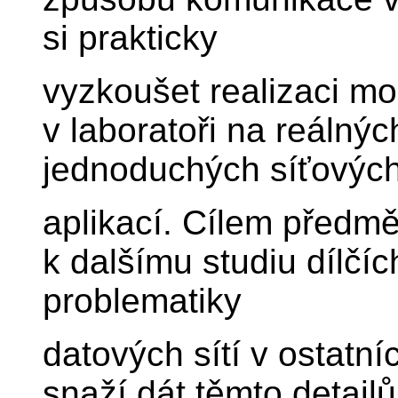
si prakticky
vyzkoušet realizaci mo
v laboratoři na reálný
jednoduchých síťovýc
aplikací. Cílem předmě
k dalšímu studiu dílčíc
problematiky
datových sítí v ostatn
snaží dát těmto detail