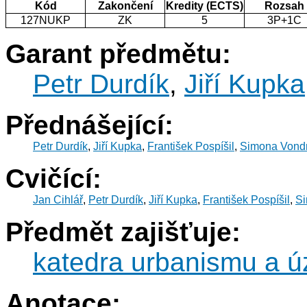
Kód
Zakončení
Kredity (ECTS)
Rozsah
127NUKP
ZK
5
3P+1C
Garant předmětu:
Petr Durdík
,
Jiří Kupka
Přednášející:
Petr Durdík
,
Jiří Kupka
,
František Pospíšil
,
Simona Vond
Cvičící:
Jan Cihlář
,
Petr Durdík
,
Jiří Kupka
,
František Pospíšil
,
Si
Předmět zajišťuje:
katedra urbanismu a 
Anotace: