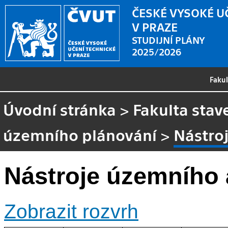
ČESKÉ VYSOKÉ U
V PRAZE
STUDIJNÍ PLÁNY
2025/2026
Faku
Úvodní stránka
>
Fakulta stav
územního plánování
>
Nástro
Nástroje územního 
Zobrazit rozvrh