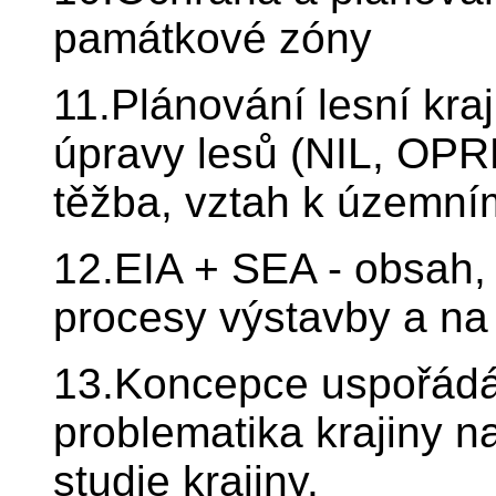
památkové zóny
11.Plánování lesní kra
úpravy lesů (NIL, OPR
těžba, vztah k územní
12.EIA + SEA - obsah,
procesy výstavby a na
13.Koncepce uspořádán
problematika krajiny na
studie krajiny.