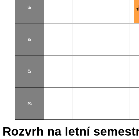
Út
T
St
Čt
Pá
Rozvrh na letní semest