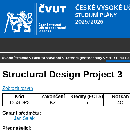
ČESKÉ VYSOKÉ U
STUDIJNÍ PLÁNY
2025/2026
Úvodní stránka
>
Fakulta stavební
>
katedra geotechniky
>
Structural De
Structural Design Project 3
Zobrazit rozvrh
Kód
Zakončení
Kredity (ECTS)
Rozsah
135SDP3
KZ
5
4C
Garant předmětu:
Jan Salák
Přednášející: