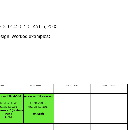
9-3,-01450-7,-01451-5, 2003.
esign: Worked examples:
8:00
18:00–20:00
20:00–22:00
22:00–24:00
stnost TH:A-534
místnost TH:exteriér
16:45–18:20
18:30–20:05
paralelka 101)
(paralelka 101)
urova 7 (budova
FSv)
exteriér
A534