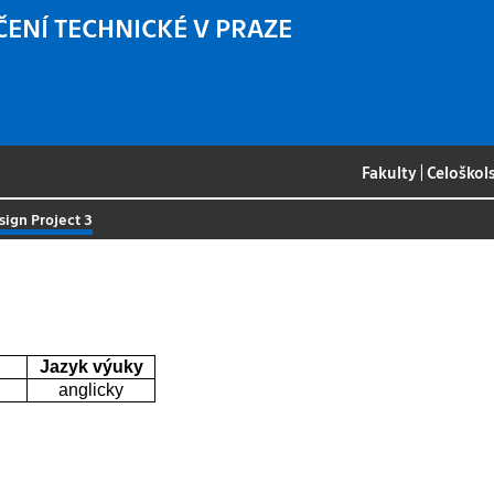
ČENÍ TECHNICKÉ V PRAZE
Fakulty
|
Celoškol
sign Project 3
Jazyk výuky
anglicky