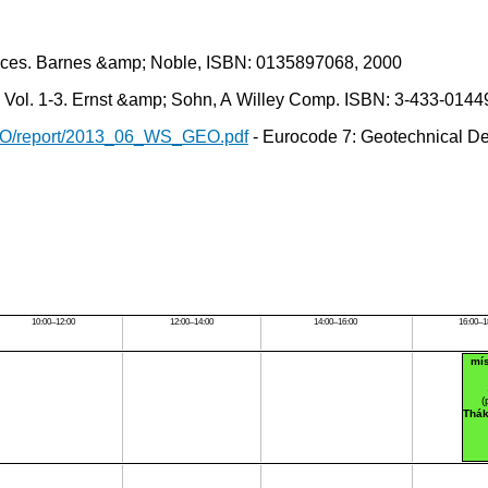
ctices. Barnes &amp; Noble, ISBN: 0135897068, 2000
 Vol. 1-3. Ernst &amp; Sohn, A Willey Comp. ISBN: 3-433-0144
GEO/report/2013_06_WS_GEO.pdf
- Eurocode 7: Geotechnical D
10:00–12:00
12:00–14:00
14:00–16:00
16:00–1
mí
(
Thák