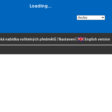
Loading...
ská nabídka volitelných předmětů
|
Nastavení
|
English version