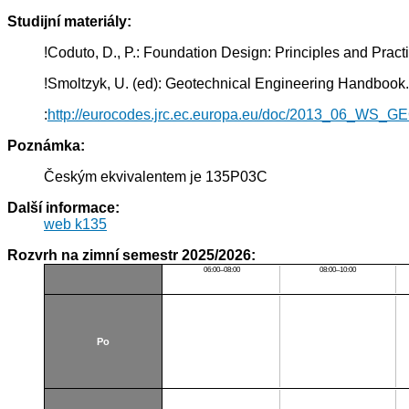
Studijní materiály:
!Coduto, D., P.: Foundation Design: Principles and Pra
!Smoltzyk, U. (ed): Geotechnical Engineering Handbook.
:
http://eurocodes.jrc.ec.europa.eu/doc/2013_06_WS_
Poznámka:
Českým ekvivalentem je 135P03C
Další informace:
web k135
Rozvrh na zimní semestr 2025/2026:
06:00–08:00
08:00–10:00
Po